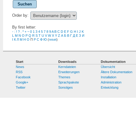
Suchen
Order by:
By first letter:
-
:
!
?
.
*
+
~
0
1
3
4
5
7
8
9
A
B
C
D
E
F
G
H
I
J
K
L
M
N
O
P
Q
R
S
T
U
V
W
X
Y
Z
А
Б
В
Г
Д
Е
З
И
І
К
Л
М
Н
О
П
Р
С
Ф
Ю
(
reset
)
Start
Downloads
Dokumentation
News
Kerndateien
Übersicht
RSS
Erweiterungen
Ältere Dokumentation
Facebook
Themes
Installation
Google+
Sprachpakete
Administration
Twitter
Sonstiges
Entwicklung