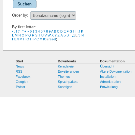
Suchen
Order by:
By first letter:
-
:
!
?
.
*
+
~
0
1
3
4
5
7
8
9
A
B
C
D
E
F
G
H
I
J
K
L
M
N
O
P
Q
R
S
T
U
V
W
X
Y
Z
А
Б
В
Г
Д
Е
З
И
І
К
Л
М
Н
О
П
Р
С
Ф
Ю
(
reset
)
Start
Downloads
Dokumentation
News
Kerndateien
Übersicht
RSS
Erweiterungen
Ältere Dokumentation
Facebook
Themes
Installation
Google+
Sprachpakete
Administration
Twitter
Sonstiges
Entwicklung