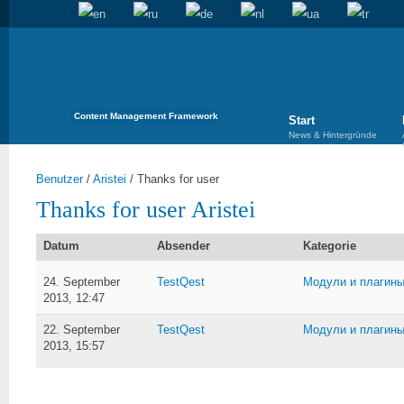
Content Management Framework
Start
News & Hintergründe
Benutzer
/
Aristei
/
Thanks for user
Thanks for user Aristei
Datum
Absender
Kategorie
24. September
TestQest
Модули и плагин
2013, 12:47
22. September
TestQest
Модули и плагин
2013, 15:57