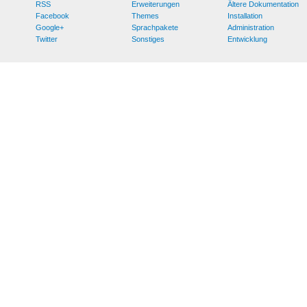
RSS
Erweiterungen
Ältere Dokumentation
Facebook
Themes
Installation
Google+
Sprachpakete
Administration
Twitter
Sonstiges
Entwicklung