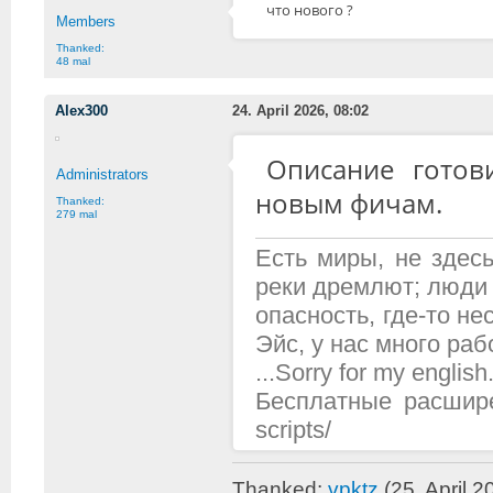
что нового ?
Members
Thanked:
48 mal
Alex300
24. April 2026, 08:02
Описание готов
Administrators
новым фичам.
Thanked:
279 mal
Есть миры, не здесь
реки дремлют; люди 
опасность, где-то н
Эйс, у нас много рабо
...Sorry for my english.
Бесплатные расширени
scripts/
Thanked:
vpktz
(25. April 2