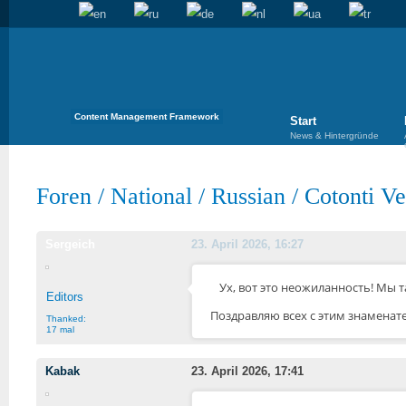
Content Management Framework
Start
News & Hintergründe
Foren
/
National
/
Russian
/
Cotonti Ve
Sergeich
23. April 2026, 16:27
Ух, вот это неожиланность! Мы т
Editors
Поздравляю всех с этим знаменат
Thanked:
17 mal
Kabak
23. April 2026, 17:41