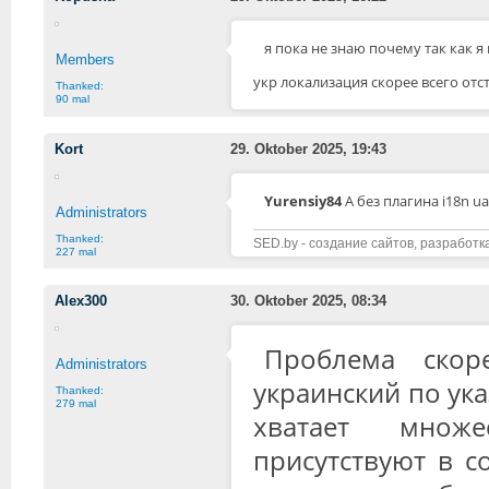
я пока не знаю почему так как я
Members
укр локализация скорее всего отст
Thanked:
90 mal
Kort
29. Oktober 2025, 19:43
Yurensiy84
А без плагина i18n 
Administrators
Thanked:
SED.by - создание сайтов, разработк
227 mal
Alex300
30. Oktober 2025, 08:34
Проблема скор
Administrators
украинский по ука
Thanked:
279 mal
хватает множ
присутствуют в с