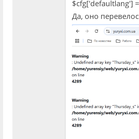
$cfg['defaultlang'] =
Да, оно перевелос