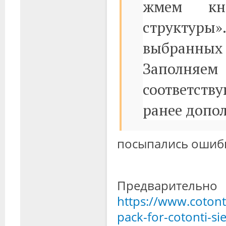
жмем кно
структуры
выбранных
Заполня
соответст
ранее допо
посыпались ошибк
Предваритель
https://www.cotont
pack-for-cotonti-si