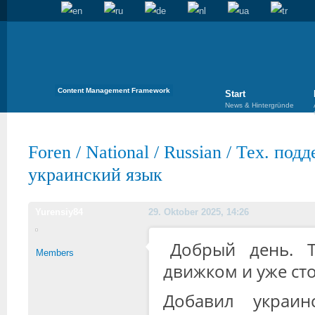
Content Management Framework
Start
News & Hintergründe
Foren
/
National
/
Russian
/
Тех. подд
украинский язык
Yurensiy84
29. Oktober 2025, 14:26
Добрый день. Т
Members
движком и уже ст
Добавил украин