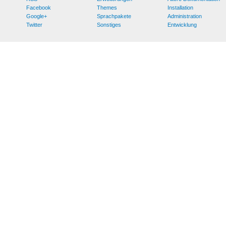
Facebook
Themes
Installation
Google+
Sprachpakete
Administration
Twitter
Sonstiges
Entwicklung