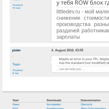
у тебя ROW блок г
Thanked:
76 mal
littledev.ru - мой м
снижение стоимост
производства разн
раздачей работника
зарплаты
pieter
4. August 2010, 03:55
Maybe an error in your TPL. Maybe 
Has the standard (not modified) sk
Team
... can we help you ...
Thanked:
9 mal
Start
Downloads
Dokumentation
News
Kerndateien
Übersicht
RSS
Erweiterungen
Ältere Dokumentation