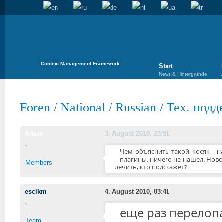
Content Management Framework
Start
News & Hintergründe
Foren
/
National
/
Russian
/
Тех. подд
Альф
3. August 2010, 23:51
Чем объяснить такой косяк - н
плагины, ничего не нашел. Новос
Members
лечить, кто подскажет?
esclkm
4. August 2010, 03:41
еще раз перелопа
Team