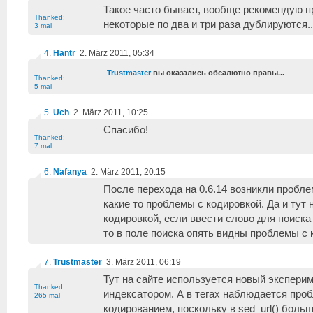
Такое часто бывает, вообще рекомендую пр
Thanked:
некоторые по два и три раза дублируются..
3 mal
4
.
Hantr
2. März 2011, 05:34
Trustmaster
вы оказались обсалютно правы...
Thanked:
5 mal
5
.
Uch
2. März 2011, 10:25
Спасибо!
Thanked:
7 mal
6
.
Nafanya
2. März 2011, 20:15
После перехода на 0.6.14 возникли пробле
какие то проблемы с кодировкой. Да и тут
кодировкой, если ввести слово для поиска
то в поле поиска опять видны проблемы с 
7
.
Trustmaster
3. März 2011, 06:19
Тут на сайте используется новый экспери
Thanked:
индексатором. А в тегах наблюдается проб
265 mal
кодированием, поскольку в sed_url() больш