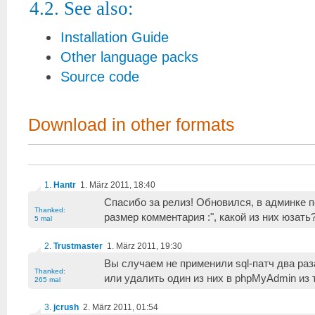
4.2. See also:
Installation Guide
Other language packs
Source code
Download in other formats
1
.
Hantr
1. März 2011, 18:40
Спасибо за релиз! Обновился, в админке п
Thanked:
размер комментария :", какой из них юзать?
5 mal
2
.
Trustmaster
1. März 2011, 19:30
Вы случаем не применили sql-патч два ра
Thanked:
или удалить один из них в phpMyAdmin из 
265 mal
3
.
jcrush
2. März 2011, 01:54