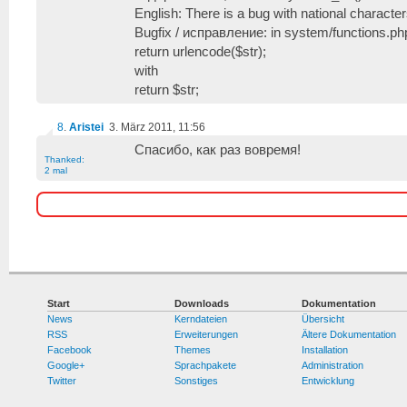
English: There is a bug with national charact
Bugfix / исправление: in system/functions.php
return urlencode($str);
with
return $str;
8
.
Aristei
3. März 2011, 11:56
Спасибо, как раз вовремя!
Thanked:
2 mal
Start
Downloads
Dokumentation
News
Kerndateien
Übersicht
RSS
Erweiterungen
Ältere Dokumentation
Facebook
Themes
Installation
Google+
Sprachpakete
Administration
Twitter
Sonstiges
Entwicklung