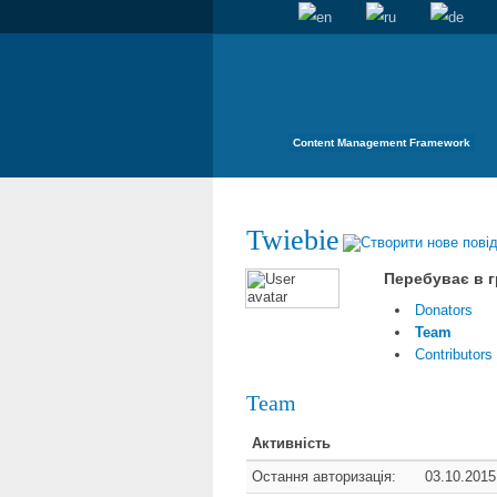
Content Management Framework
Twiebie
Перебуває в г
Donators
Team
Contributors
Team
Активність
Остання авторизація:
03.10.2015