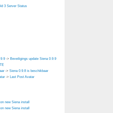
eld 3 Server Status
.9.9
->
Beveiligings update Siena 0.9.9
RTE
aar
->
Siena 0.9.8 is beschikbaar
atar
->
Last Post Avatar
 on new Siena install
 on new Siena install