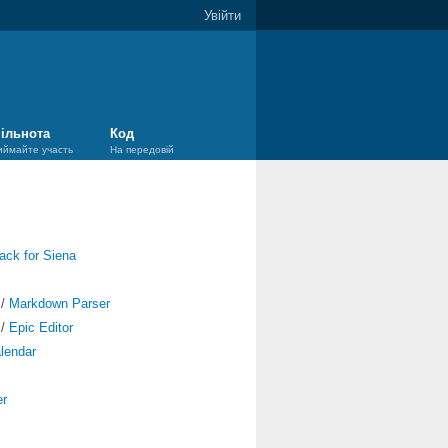
Увійти
ільнота
Код
иймайте участь
На передовій
ack for Siena
/
Markdown Parser
/
Epic Editor
lendar
er