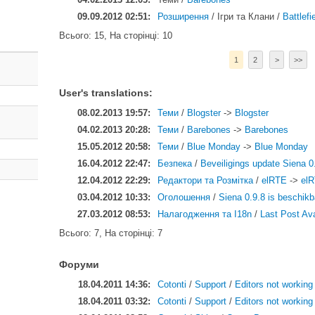
09.09.2012 02:51:
Розширення
/
Ігри та Клани
/
Battlefi
Всього: 15, На сторінці: 10
1
2
>
>>
User's translations:
08.02.2013 19:57:
Теми
/
Blogster
->
Blogster
04.02.2013 20:28:
Теми
/
Barebones
->
Barebones
15.05.2012 20:58:
Теми
/
Blue Monday
->
Blue Monday
16.04.2012 22:47:
Безпека
/
Beveiligings update Siena 0
12.04.2012 22:29:
Редактори та Розмітка
/
elRTE
->
el
03.04.2012 10:33:
Оголошення
/
Siena 0.9.8 is beschikb
27.03.2012 08:53:
Налагодження та I18n
/
Last Post Av
Всього: 7, На сторінці: 7
Форуми
18.04.2011 14:36:
Cotonti
/
Support
/
Editors not working
18.04.2011 03:32:
Cotonti
/
Support
/
Editors not working