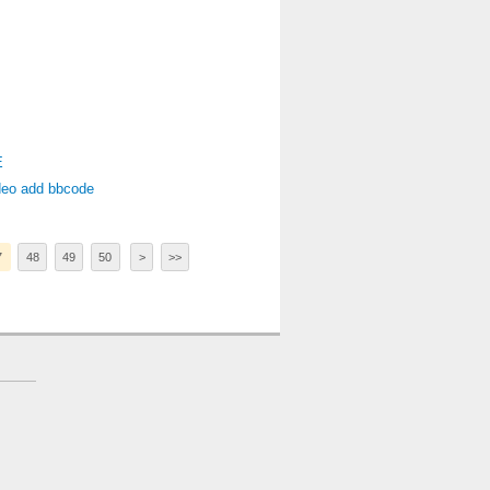
E
deo add bbcode
7
48
49
50
>
>>