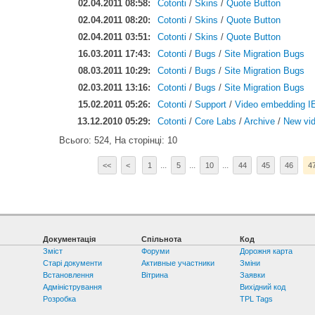
02.04.2011 08:58:
Cotonti
/
Skins
/
Quote Button
02.04.2011 08:20:
Cotonti
/
Skins
/
Quote Button
02.04.2011 03:51:
Cotonti
/
Skins
/
Quote Button
16.03.2011 17:43:
Cotonti
/
Bugs
/
Site Migration Bugs
08.03.2011 10:29:
Cotonti
/
Bugs
/
Site Migration Bugs
02.03.2011 13:16:
Cotonti
/
Bugs
/
Site Migration Bugs
15.02.2011 05:26:
Cotonti
/
Support
/
Video embedding I
13.12.2010 05:29:
Cotonti
/
Core Labs
/
Archive
/
New vi
Всього: 524, На сторінці: 10
...
...
...
<<
<
1
5
10
44
45
46
4
Документація
Спільнота
Код
Зміст
Форуми
Дорожня карта
Старі документи
Активные участники
Зміни
Встановлення
Вітрина
Заявки
Адміністрування
Вихідний код
Розробка
TPL Tags