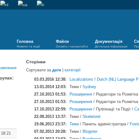
Головна
Файли
Документація
Сп
Новини та події
Оновіть і налаштуйте
Детальна інформація
Пр
Сторінки
Сортувати за
дати
|
категорії
рупах:
03.03.2016 12:38:
Localizations
/
Dutch (NL) Language P
13.01.2014 12:03:
Теми
/
Sydney
27.10.2013 01:53:
Розширення
/
Редактори та Розмітка
27.10.2013 01:53:
Розширення
/
Редактори та Розмітка
17.10.2013 22:59:
Розширення
/
Публікації та Події
/
Ca
22.08.2013 13:37:
Теми
/
Skeletonti
19.06.2013 23:37:
Теми
/
Панель адміністратора
/
Fost
07.02.2013 20:28:
Теми
/
Blogster
 18:21
04.02.2013 12:03:
Теми
/
Barebones