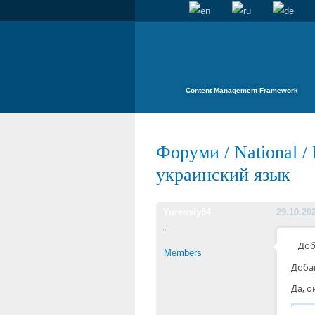
Content Management Framework
Форуми
/
National
/
украинский язык
Yurensiy84
29.10.20
Доб
Members
Добав
Да, о