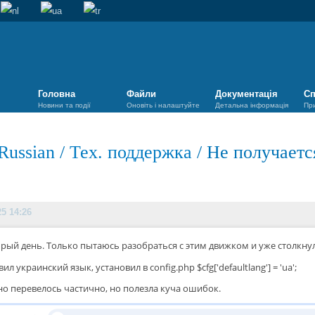
Головна
Файли
Документація
Сп
Новини та події
Оновіть і налаштуйте
Детальна інформація
Пр
Russian
/
Тех. поддержка
/
Не получаетс
25 14:26
рый день. Только пытаюсь разобраться с этим движком и уже столкну
ил украинский язык, установил в config.php $cfg['defaultlang'] = 'ua';
но перевелось частично, но полезла куча ошибок.