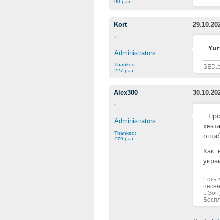
90 раз
Kort
29.10.20
Yur
Administrators
Thanked:
SED.b
227 раз
Alex300
30.10.20
Про
Administrators
хвата
Thanked:
ошиб
279 раз
Как 
укра
Есть 
песен
...Sorr
Беспла