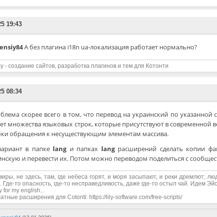
25 19:43
ensiy84
А без плагина i18n ua-локализация работает нормально?
y - создание сайтов, разработка плагинов и тем для Котонти
25 08:34
блема скорее всего в том, что перевод на украинский по указанной 
ет множества языковых строк, которые присутствуют в современной ве
ки обращения к несуществующим элементам массива.
вариант в папке
lang
и папках
lang
расширений сделать копии фай
инскую и перевести их. Потом можно переводом поделиться с сообщест
миры, не здесь, там, где небеса горят, и моря засыпают, и реки дремлют; лю
. Где-то опасность, где-то несправедливость, даже где-то остыл чай. Идем Эйс,
y for my english...
тные расширения для Cotonti: https://lily-software.com/free-scripts/