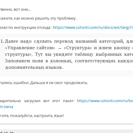
венно, вот они...
кажите, как можно решить эту проблему.
делал по инструкции отсюда:
https://www.cotonti.com/ru/docs/ext/lang/i1
Далее надо сделать перевод названий категорий, дл
«Управление сайтом» → «Структура» и жмем кнопку
структуры». Тут вы увидите таблицу выбранных кат
Заполняем поля в колонках, соответствующих каждо
дополнительных языков.
пались ошибки. Дальше я не смог продолжить.
варительно загрузил вот этот пакет:
https://www.cotonti.com/ru/loc
ti-siena
ите, пожалуйста, настроить язык!