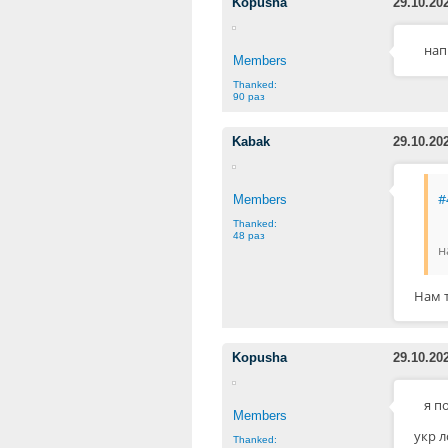
Kopusha
29.10.20
нап
Members
Thanked:
90 раз
Kabak
29.10.20
#
Members
Thanked:
48 раз
н
Нам 
Kopusha
29.10.20
я п
Members
укр л
Thanked: