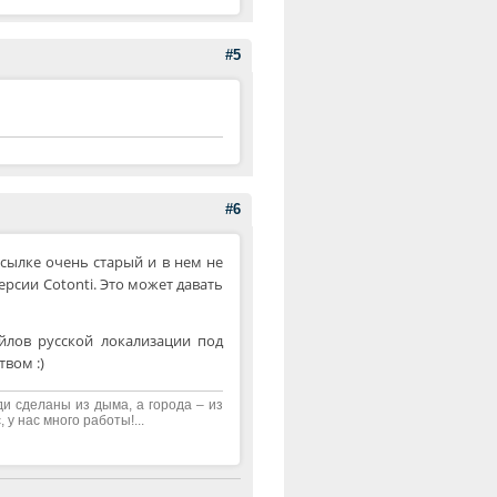
#5
#6
ссылке очень старый и в нем не
рсии Cotonti. Это может давать
лов русской локализации под
вом :)
ди сделаны из дыма, а города – из
 у нас много работы!...