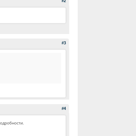
#2
#3
#4
 подробности.