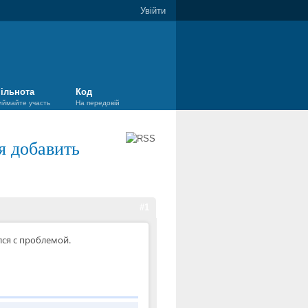
Увійти
ільнота
Код
иймайте участь
На передовій
я добавить
#1
лся с проблемой.