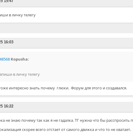
25 15:47
иши в личку телегу
25 16:03
48568
Kopusha:
апиши в личку телегу
тоже интересно знать почему глюки. Форум для этого и создавался.
25 16:22
ока не знаю почему так как я не гадалка. ТГ нужна что бы расспросить
окализация скорее всего отстает от самого движка и что то не хватает.