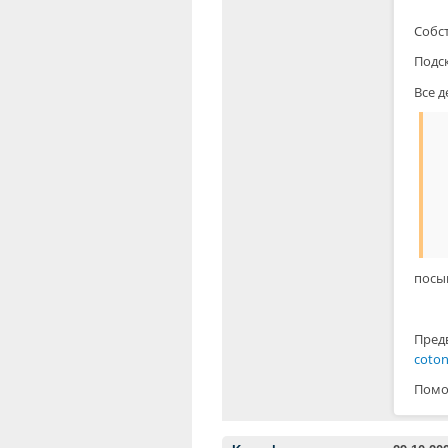
Собст
Подс
Все 
посы
Пред
coton
Помог