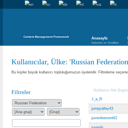
Content Management Framework
Anasayfa
Haberler ve Yenilikler
Kullanıcılar, Ülke: 'Russian Federation
Bu kişiler büyük kullanıcı topluluğumuzun üyeleridir. Filtreleme seçenekl
Kullanıcı Adı (login
Filtreler
J_a_R
jumpyalley43
juvenileevent62
juvepih