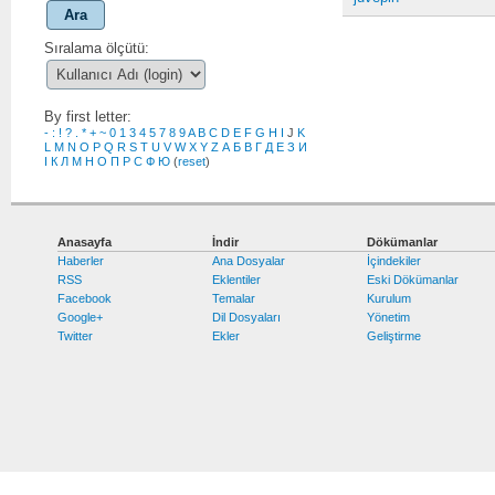
Ara
Sıralama ölçütü:
By first letter:
-
:
!
?
.
*
+
~
0
1
3
4
5
7
8
9
A
B
C
D
E
F
G
H
I
J
K
L
M
N
O
P
Q
R
S
T
U
V
W
X
Y
Z
А
Б
В
Г
Д
Е
З
И
І
К
Л
М
Н
О
П
Р
С
Ф
Ю
(
reset
)
Anasayfa
İndir
Dökümanlar
Haberler
Ana Dosyalar
İçindekiler
RSS
Eklentiler
Eski Dökümanlar
Facebook
Temalar
Kurulum
Google+
Dil Dosyaları
Yönetim
Twitter
Ekler
Geliştirme