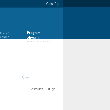
Giriş Yap
pluluk
Program
e Katılın
Altyapısı
Güncel Düzenlemeler
Ülke
Gösterilen 0 - 0 üye