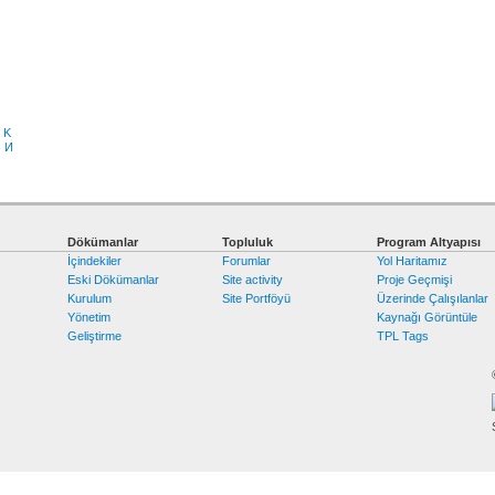
K
З
И
Dökümanlar
Topluluk
Program Altyapısı
İçindekiler
Forumlar
Yol Haritamız
Eski Dökümanlar
Site activity
Proje Geçmişi
Kurulum
Site Portföyü
Üzerinde Çalışılanlar
Yönetim
Kaynağı Görüntüle
Geliştirme
TPL Tags