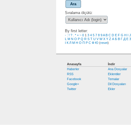
Ara
Sıralama ölçütü:
By first letter:
-
:
!
?
.
*
+
~
0
1
3
4
5
7
8
9
A
B
C
D
E
F
G
H
I
J
L
M
N
O
P
Q
R
S
T
U
V
W
X
Y
Z
А
Б
В
Г
Д
Е
І
К
Л
М
Н
О
П
Р
С
Ф
Ю
(
reset
)
Anasayfa
İndir
Haberler
Ana Dosyalar
RSS
Eklentiler
Facebook
Temalar
Google+
Dil Dosyaları
Twitter
Ekler