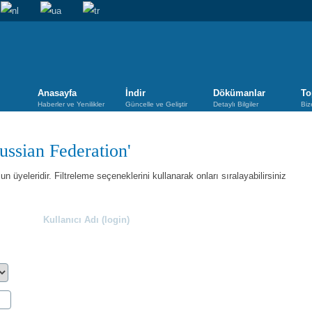
Anasayfa
İndir
Dökümanlar
To
Haberler ve Yenilikler
Güncelle ve Geliştir
Detaylı Bilgiler
Biz
Russian Federation'
n üyeleridir. Filtreleme seçeneklerini kullanarak onları sıralayabilirsiniz
Kullanıcı Adı (login)