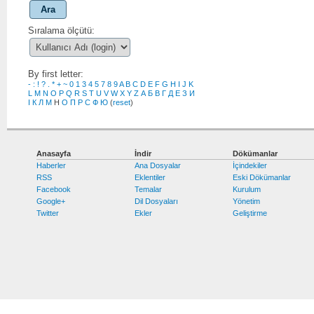
Ara
Sıralama ölçütü:
By first letter:
-
:
!
?
.
*
+
~
0
1
3
4
5
7
8
9
A
B
C
D
E
F
G
H
I
J
K
L
M
N
O
P
Q
R
S
T
U
V
W
X
Y
Z
А
Б
В
Г
Д
Е
З
И
І
К
Л
М
Н
О
П
Р
С
Ф
Ю
(
reset
)
Anasayfa
İndir
Dökümanlar
Haberler
Ana Dosyalar
İçindekiler
RSS
Eklentiler
Eski Dökümanlar
Facebook
Temalar
Kurulum
Google+
Dil Dosyaları
Yönetim
Twitter
Ekler
Geliştirme