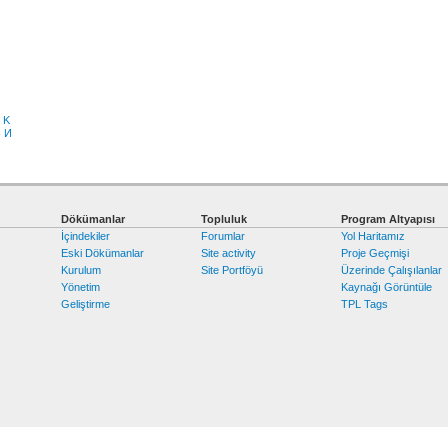
K
З
И
Dökümanlar
Topluluk
Program Altyapısı
İçindekiler
Forumlar
Yol Haritamız
Eski Dökümanlar
Site activity
Proje Geçmişi
Kurulum
Site Portföyü
Üzerinde Çalışılanlar
Yönetim
Kaynağı Görüntüle
Geliştirme
TPL Tags