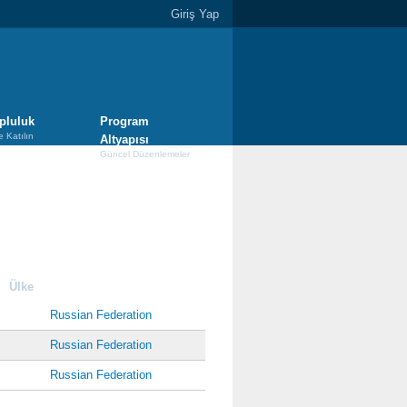
Giriş Yap
pluluk
Program
e Katılın
Altyapısı
Güncel Düzenlemeler
Ülke
Russian Federation
Russian Federation
Russian Federation