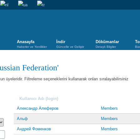
Anasayfa
İndir
Dökümanlar
To
Haberler ve Yenilikler
Güncelle ve Geliştir
Detaylı Bilgiler
Biz
Russian Federation'
n üyeleridir. Filtreleme seçeneklerini kullanarak onları sıralayabilirsiniz
Kullanıcı Adı (login)
Александр Алеферов
Members
Альф
Members
Андрей Фоменков
Members