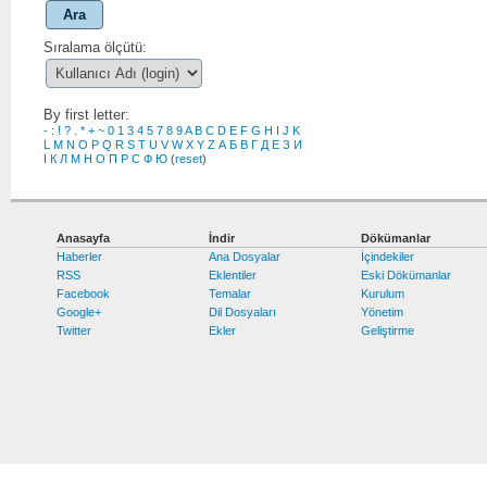
Ara
Sıralama ölçütü:
By first letter:
-
:
!
?
.
*
+
~
0
1
3
4
5
7
8
9
A
B
C
D
E
F
G
H
I
J
K
L
M
N
O
P
Q
R
S
T
U
V
W
X
Y
Z
А
Б
В
Г
Д
Е
З
И
І
К
Л
М
Н
О
П
Р
С
Ф
Ю
(
reset
)
Anasayfa
İndir
Dökümanlar
Haberler
Ana Dosyalar
İçindekiler
RSS
Eklentiler
Eski Dökümanlar
Facebook
Temalar
Kurulum
Google+
Dil Dosyaları
Yönetim
Twitter
Ekler
Geliştirme