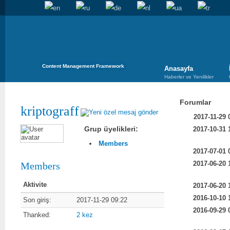
Content Management Framework
Anasayfa
Haberler ve Yenilikler
Forumlar
kriptograff
2017-11-29 
Grup üyelikleri:
2017-10-31 
Members
2017-07-01 
2017-06-20 
Members
Aktivite
2017-06-20 
2016-10-10 
Son giriş:
2017-11-29 09:22
2016-09-29 
Thanked:
2 kez