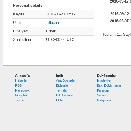
2016-09-17 
Personal details
2016-09-12 
Kayıtlı:
2016-08-20 17:17
2016-09-07 
Ülke:
Ukraine
Cinsiyet:
Erkek
Toplam: 11, Say
Saat dilimi:
UTC+00:00 UTC
Anasayfa
İndir
Dökümanlar
Haberler
Ana Dosyalar
İçindekiler
RSS
Eklentiler
Eski Dökümanlar
Facebook
Temalar
Kurulum
Google+
Dil Dosyaları
Yönetim
Twitter
Ekler
Geliştirme