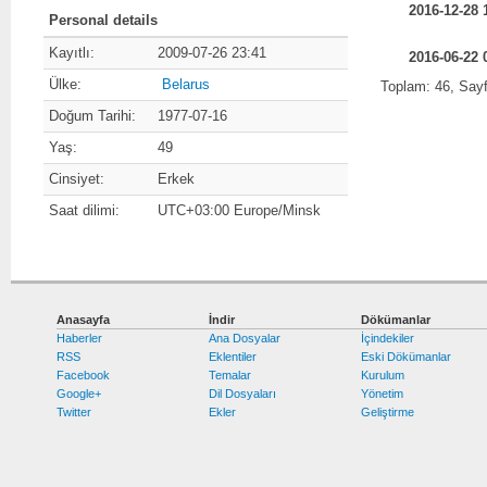
2016-12-28 
Personal details
Kayıtlı:
2009-07-26 23:41
2016-06-22 
Ülke:
Belarus
Toplam: 46, Say
Doğum Tarihi:
1977-07-16
Yaş:
49
Cinsiyet:
Erkek
Saat dilimi:
UTC+03:00 Europe/Minsk
Anasayfa
İndir
Dökümanlar
Haberler
Ana Dosyalar
İçindekiler
RSS
Eklentiler
Eski Dökümanlar
Facebook
Temalar
Kurulum
Google+
Dil Dosyaları
Yönetim
Twitter
Ekler
Geliştirme