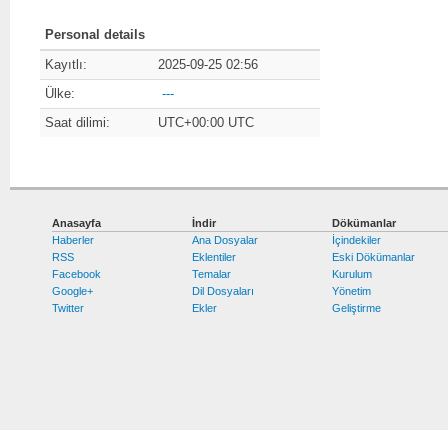
Personal details
Kayıtlı:
2025-09-25 02:56
Ülke:
---
Saat dilimi:
UTC+00:00 UTC
Anasayfa
İndir
Dökümanlar
Haberler
Ana Dosyalar
İçindekiler
RSS
Eklentiler
Eski Dökümanlar
Facebook
Temalar
Kurulum
Google+
Dil Dosyaları
Yönetim
Twitter
Ekler
Geliştirme