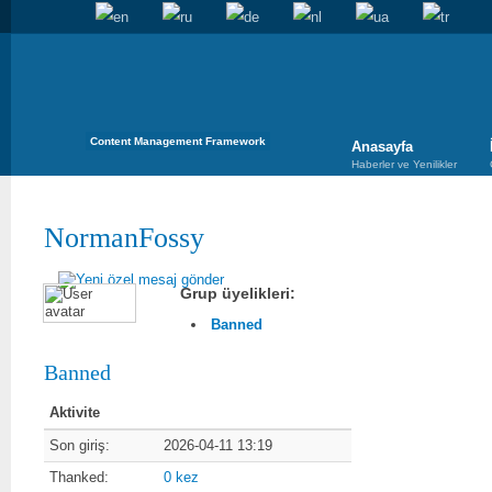
Content Management Framework
Anasayfa
Haberler ve Yenilikler
NormanFossy
Grup üyelikleri:
Banned
Banned
Aktivite
Son giriş:
2026-04-11 13:19
Thanked:
0 kez