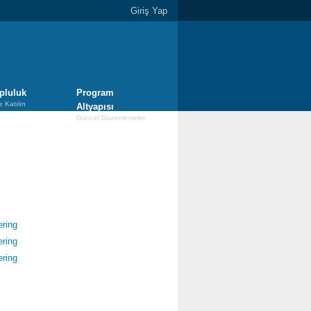
Giriş Yap
pluluk
Program
e Katılın
Altyapısı
Güncel Düzenlemeler
ering
ering
ering