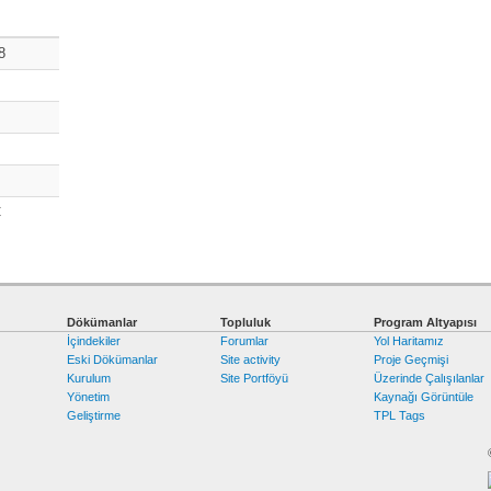
8
m
C
Dökümanlar
Topluluk
Program Altyapısı
İçindekiler
Forumlar
Yol Haritamız
Eski Dökümanlar
Site activity
Proje Geçmişi
Kurulum
Site Portföyü
Üzerinde Çalışılanlar
Yönetim
Kaynağı Görüntüle
Geliştirme
TPL Tags