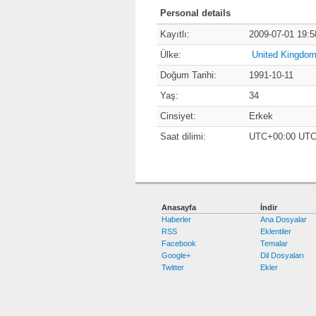
Personal details
Kayıtlı:
2009-07-01 19:5
Ülke:
United Kingdo
Doğum Tarihi:
1991-10-11
Yaş:
34
Cinsiyet:
Erkek
Saat dilimi:
UTC+00:00 UT
Anasayfa
İndir
Haberler
Ana Dosyalar
RSS
Eklentiler
Facebook
Temalar
Google+
Dil Dosyaları
Twitter
Ekler