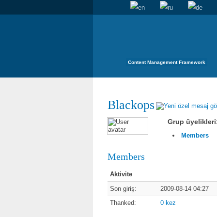
Content Management Framework
Blackops
Grup üyelikleri
Members
Members
Aktivite
Son giriş:
2009-08-14 04:27
Thanked:
0 kez