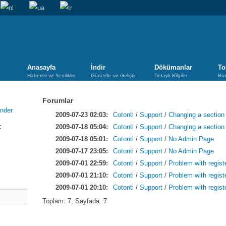
Anasayfa
İndir
Dökümanlar
To
Haberler ve Yenilikler
Güncelle ve Geliştir
Detaylı Bilgiler
Biz
Forumlar
2009-07-23 02:03:
Cotonti
/
Support
/
Changing a section
:
2009-07-18 05:04:
Cotonti
/
Support
/
Changing a section
2009-07-18 05:01:
Cotonti
/
Support
/
No Admin Page
2009-07-17 23:05:
Cotonti
/
Support
/
No Admin Page
2009-07-01 22:59:
Cotonti
/
Support
/
Problem with regist
2009-07-01 21:10:
Cotonti
/
Support
/
Problem with regist
2009-07-01 20:10:
Cotonti
/
Support
/
Problem with regist
Toplam: 7, Sayfada: 7