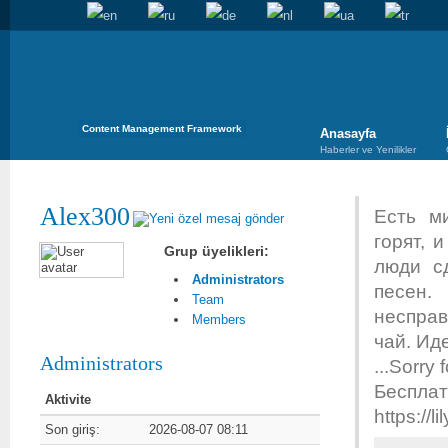
Content Management Framework
Anasayfa
Haberler ve Yenilikler
Alex300
Есть м
горят, 
Grup üyelikleri:
люди с
Administrators
песен
Team
неспра
Members
чай. Иде
Administrators
...Sorry 
Беспла
Aktivite
https://l
Son giriş:
2026-08-07 08:11