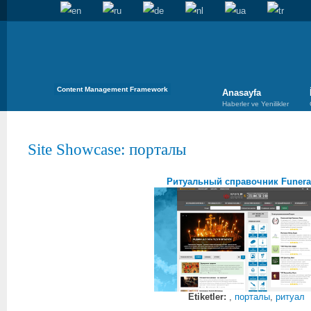
Content Management Framework
Anasayfa
Haberler ve Yenilikler
Site Showcase
: порталы
Ритуальный справочник Funera
Etiketler:
,
порталы
,
ритуал