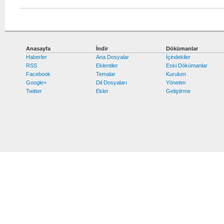
Anasayfa
İndir
Dökümanlar
Haberler
Ana Dosyalar
İçindekiler
RSS
Eklentiler
Eski Dökümanlar
Facebook
Temalar
Kurulum
Google+
Dil Dosyaları
Yönetim
Twitter
Ekler
Geliştirme