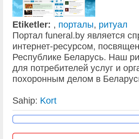
Etiketler:
,
порталы
,
ритуал
Портал funeral.by является 
интернет-ресурсом, посвящен
Республике Беларусь. Наш р
для потребителей услуг и ор
похоронным делом в Беларус
Sahip:
Kort