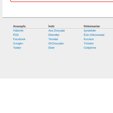
Anasayfa
İndir
Dökümanlar
Haberler
Ana Dosyalar
İçindekiler
RSS
Eklentiler
Eski Dökümanlar
Facebook
Temalar
Kurulum
Google+
Dil Dosyaları
Yönetim
Twitter
Ekler
Geliştirme