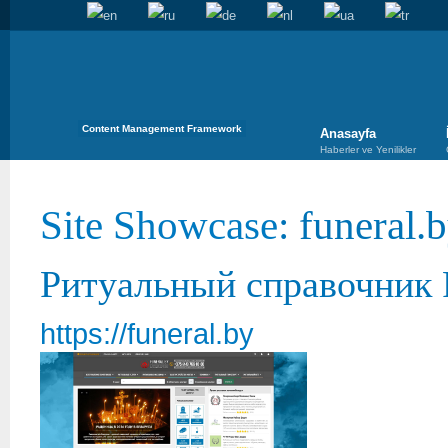
Content Management Framework
Anasayfa
Haberler ve Yenilikler
Site Showcase
: funeral.
Ритуальный справочник F
https://funeral.by