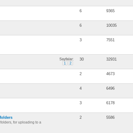
6
9365
6
10035
3
7551
Sayfalar:
30
32931
1
2
2
4673
4
6496
3
6178
folders
2
5586
olders, for uploading to a