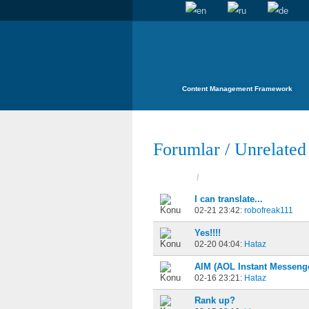
Content Management Framework
Forumlar
/
Unrelated
Konular
/
Başladı
I can translate...
02-21 23:42:
robofreak111
Yes!!!!
02-20 04:04:
Hataz
AIM (AOL Instant Messeng
02-16 23:21:
Hataz
Rank up?