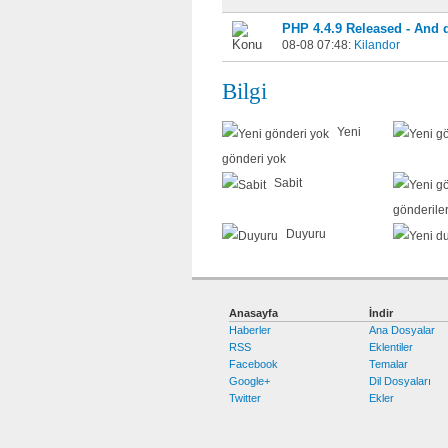
PHP 4.4.9 Released - And 
08-08 07:48:
Kilandor
Bilgi
Yeni
gönderi yok
Sabit
gönderiler
Duyuru
Anasayfa
İndir
Haberler
Ana Dosyalar
RSS
Eklentiler
Facebook
Temalar
Google+
Dil Dosyaları
Twitter
Ekler