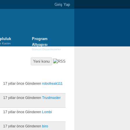
Giriş Yap
pluluk
Program
e Katılın
Altyapısı
Güncel Düzenlemeler
Yeni konu
Son gönderi
17 yıllar önce Gönderen
robofreak111
17 yıllar önce Gönderen
Trustmaster
17 yıllar önce Gönderen
Lombi
17 yıllar önce Gönderen
biro