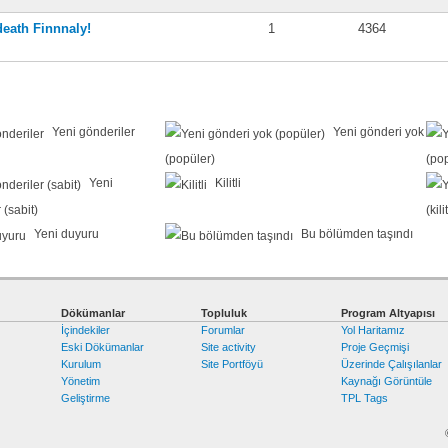
death Finnnaly!
1
4364
Yeni gönderiler
Yeni gönderi yok
(popüler)
(po
Yeni
Kilitli
 (sabit)
(kilit
Yeni duyuru
Bu bölümden taşındı
Dökümanlar
Topluluk
Program Altyapısı
İçindekiler
Forumlar
Yol Haritamız
Eski Dökümanlar
Site activity
Proje Geçmişi
Kurulum
Site Portföyü
Üzerinde Çalışılanlar
Yönetim
Kaynağı Görüntüle
Geliştirme
TPL Tags