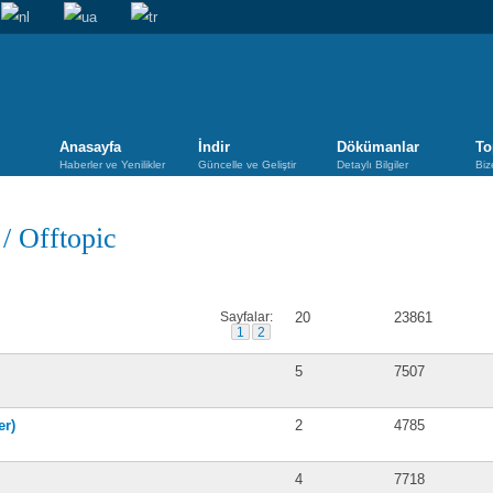
Anasayfa
İndir
Dökümanlar
To
Haberler ve Yenilikler
Güncelle ve Geliştir
Detaylı Bilgiler
Biz
/
Offtopic
Gönderiler
Görüntüleme
Sayfalar:
20
23861
1
2
5
7507
er)
2
4785
4
7718