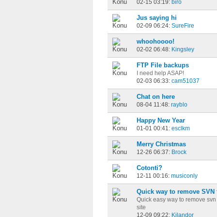
02-15 03:19:
biro
Jus saying hi
02-09 06:24:
SureFire
whoohoooo!
02-02 06:48:
Kingsley
FTP File backups
I need help ASAP!
02-03 06:33:
cam51037
Chat on here
08-04 11:48:
rayblo
Happy New Year
01-01 00:41:
esclkm
Merry Christmas
12-26 06:37:
Brock
Cotonti?
12-11 00:16:
musiconly
Quick way to remove SVN 
Quick easy way to remove svn f
site
12-09 09:22:
Kilandor