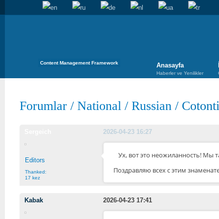
Content Management Framework
Anasayfa
Haberler ve Yenilikler
Forumlar
/
National
/
Russian
/
Cotont
Sergeich
2026-04-23 16:27
Ух, вот это неожиланность! Мы т
Editors
Поздравляю всех с этим знаменат
Thanked:
17 kez
Kabak
2026-04-23 17:41