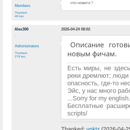
что нового ?
Members
Thanked:
48 kez
Alex300
2026-04-24 08:02
Описание готов
Administrators
новым фичам.
Thanked:
279 kez
Есть миры, не здесь
реки дремлют; люди 
опасность, где-то н
Эйс, у нас много рабо
...Sorry for my english.
Бесплатные расширени
scripts/
Thanked:
vpktz
(2026-04-2