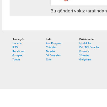
Bu gönderi vpktz tarafında
Anasayfa
İndir
Dökümanlar
Haberler
Ana Dosyalar
İçindekiler
RSS
Eklentiler
Eski Dökümanlar
Facebook
Temalar
Kurulum
Google+
Dil Dosyaları
Yönetim
Twitter
Ekler
Geliştirme