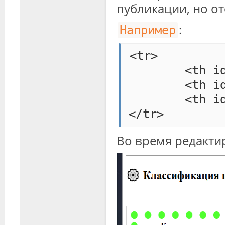
публикации, но о
:
Например
<tr>

	<th id="react-aria541948875-_r_5t_-0" style="border-width:15px;border-color:rgb(0,255,0);">Класс помещения</th>

	<th id="react-aria541948875-_r_5t_-1">Характеристика условий среды</th>

	<th id="react-aria541948875-_r_5t_-2">Основные факторы опасности</th>

</tr>
Во время редакт