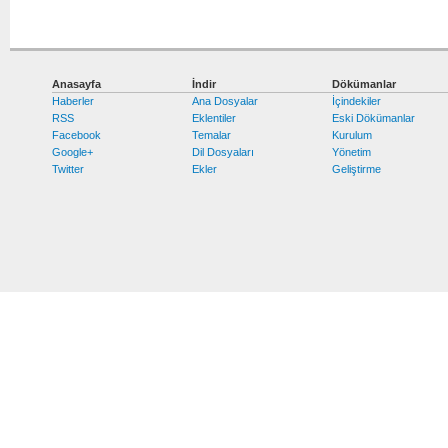
Anasayfa
İndir
Dökümanlar
Haberler
Ana Dosyalar
İçindekiler
RSS
Eklentiler
Eski Dökümanlar
Facebook
Temalar
Kurulum
Google+
Dil Dosyaları
Yönetim
Twitter
Ekler
Geliştirme