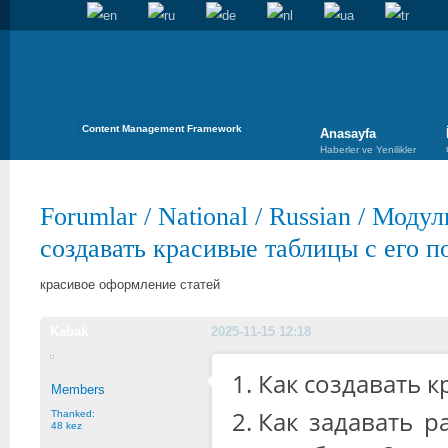
Content Management Framework
Anasayfa
Haberler ve Yenilikler
Forumlar
/
National
/
Russian
/
Модул
создавать красивые таблицы с его 
красивое оформление статей
Kabak
2025-11-15 12:18
Как создавать 
Members
Как задавать р
Thanked:
48 kez