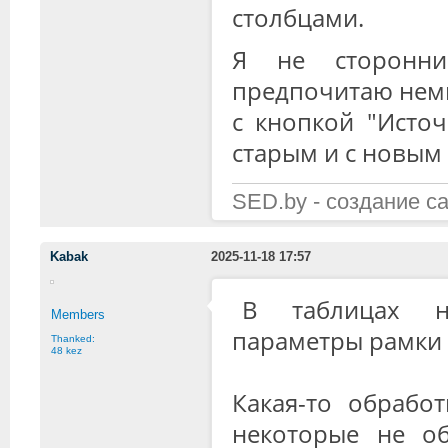
столбцами.
Я не сторонник
предпочитаю немн
с кнопкой "Источ
старым и с новым 
SED.by - создание с
Kabak
2025-11-18 17:57
В таблицах н
Members
параметры рамки 
Thanked:
48 kez
Какая-то обрабо
некоторые не об