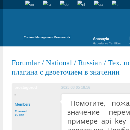
Content Management Framework
Anasayfa
Haberler ve Yenilikler
Forumlar
/
National
/
Russian
/
Тех. п
плагина с двоеточием в значении
prostogorod
2025-03-05 18:56
Помогите, пожа
Members
значение пере
Thanked:
10 kez
примере api key 
двоеточие. Пробов