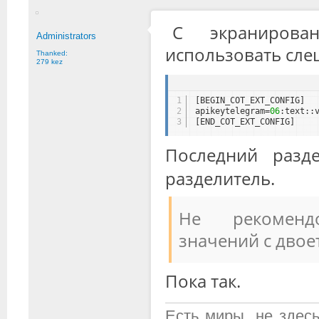
С экранирова
Administrators
использовать сле
Thanked:
279 kez
1
[BEGIN_COT_EXT_CONFIG]
2
apikeytelegram=
06
:text::
3
[END_COT_EXT_CONFIG]
Последний разд
разделитель.
Не рекоменд
значений с дво
Пока так.
Есть миры, не здесь