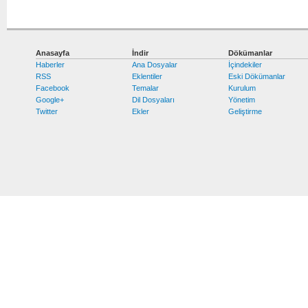
Anasayfa
İndir
Dökümanlar
Haberler
Ana Dosyalar
İçindekiler
RSS
Eklentiler
Eski Dökümanlar
Facebook
Temalar
Kurulum
Google+
Dil Dosyaları
Yönetim
Twitter
Ekler
Geliştirme