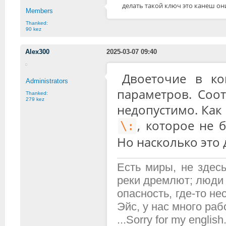
делать такой ключ это канеш он
Members
Thanked:
90 kez
Alex300
2025-03-07 09:40
Двоеточие в ко
Administrators
параметров. Соо
Thanked:
279 kez
недопустимо. Как
, которое не 
\:
Но насколько это
Есть миры, не здесь
реки дремлют; люди 
опасность, где-то н
Эйс, у нас много рабо
...Sorry for my english.