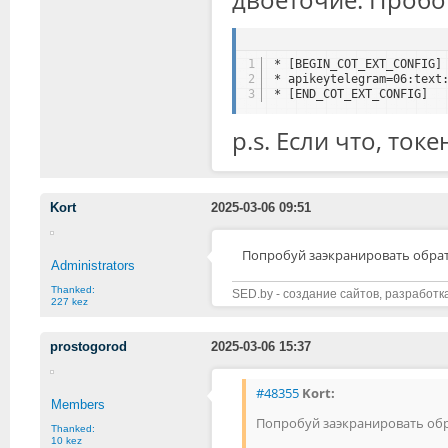
1
* [BEGIN_COT_EXT_CONFIG]
2
* apikeytelegram=06:text
3
* [END_COT_EXT_CONFIG]
p.s. Если что, ток
Kort
2025-03-06 09:51
Попробуй заэкранировать обр
Administrators
Thanked:
SED.by - создание сайтов, разработк
227 kez
prostogorod
2025-03-06 15:37
#48355
Kort:
Members
Попробуй заэкранировать об
Thanked:
10 kez