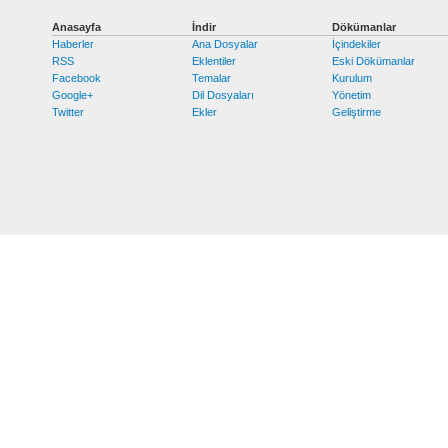
Anasayfa
İndir
Dökümanlar
Haberler
Ana Dosyalar
İçindekiler
RSS
Eklentiler
Eski Dökümanlar
Facebook
Temalar
Kurulum
Google+
Dil Dosyaları
Yönetim
Twitter
Ekler
Geliştirme