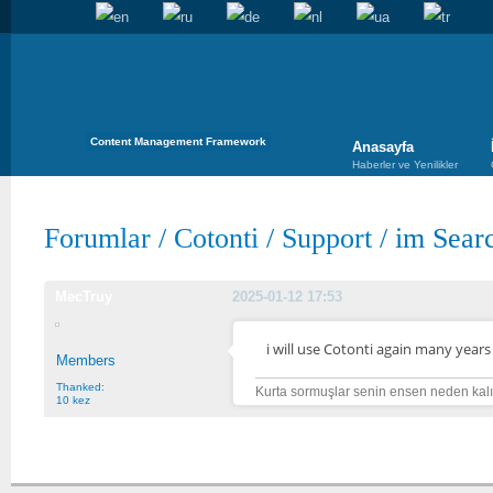
Content Management Framework
Anasayfa
Haberler ve Yenilikler
Forumlar
/
Cotonti
/
Support
/
im Sear
MecTruy
2025-01-12 17:53
i will use Cotonti again many years 
Members
Thanked:
Kurta sormuşlar senin ensen neden kalı
10 kez