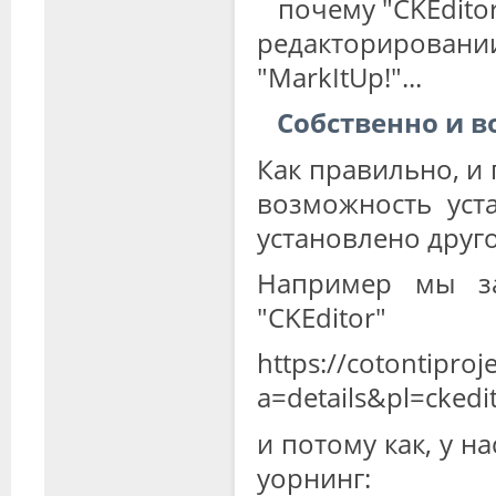
почему "CKEditor"
редакторирован
"MarkItUp!"...
Собственно и в
Как правильно, и
возможность уст
установлено друг
Например мы за
"CKEditor"
https://cotontipro
a=details&pl=ckedi
и потому как, у на
уорнинг: