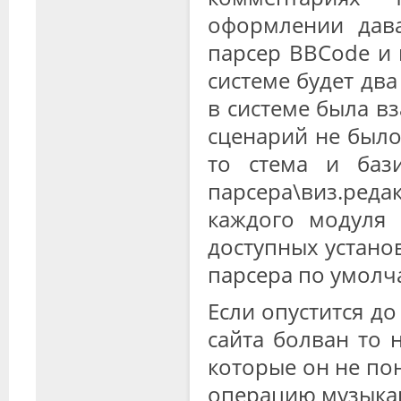
оформлении дава
парсер BBCode и 
системе будет два
в системе была в
сценарий не было
то стема и бази
парсера\виз.редак
каждого модуля 
доступных устано
парсера по умолч
Если опустится д
сайта болван то 
которые он не пон
операцию музыкан