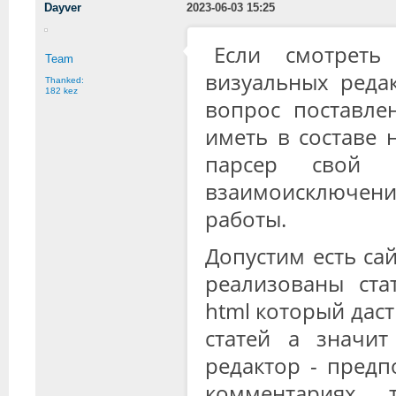
Dayver
2023-06-03 15:25
Если смотреть
Team
визуальных реда
Thanked:
182 kez
вопрос поставле
иметь в составе 
парсер свой 
взаимоисключени
работы.
Допустим есть са
реализованы ста
html который дас
статей а значит
редактор - предп
комментариях