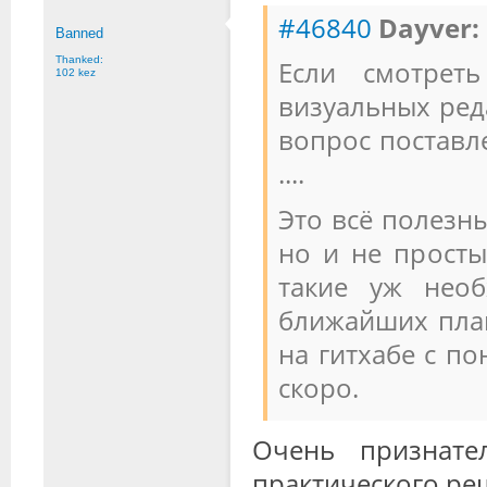
#46840
Dayver:
Banned
Thanked:
Если смотрет
102 kez
визуальных ред
вопрос поставл
....
Это всё полезн
но и не просты
такие уж нео
ближайших план
на гитхабе с п
скоро.
Очень признате
практического реш