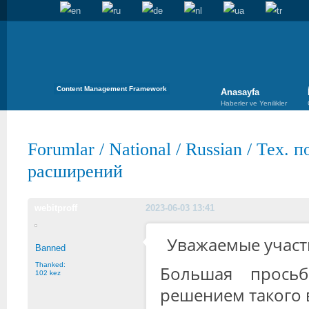
Content Management Framework
Anasayfa
Haberler ve Yenilikler
Forumlar
/
National
/
Russian
/
Тех. п
расширений
webitproff
2023-06-03 13:41
Уважаемые участ
Banned
Thanked:
Большая прось
102 kez
решением такого 