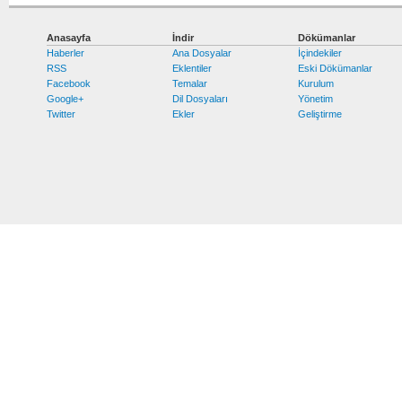
Anasayfa
İndir
Dökümanlar
Haberler
Ana Dosyalar
İçindekiler
RSS
Eklentiler
Eski Dökümanlar
Facebook
Temalar
Kurulum
Google+
Dil Dosyaları
Yönetim
Twitter
Ekler
Geliştirme