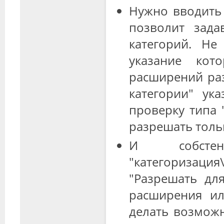
Нужно вводить
позволит зад
категорий. Не
указание кот
расширений раз
категории" ук
проверку типа 
разрешать толь
И собсте
"категоризаци
"Разрешать дл
расширения ил
делать возмож