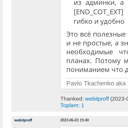
из админки, а 
[END_COT_EXT]
гибко и удобно
Это всё полезные
и не простые, а з
необходимые ч
планах. Потому м
пониманием что до
Pavlo Tkachenko aka
Thanked:
webitproff
(2023-
Toplam: 1
webitproff
2023-06-03 15:40