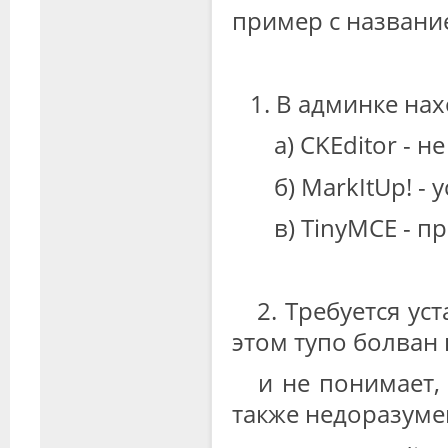
пример с названи
1. В админке нах
а) CKEditor - не
б) MarkItUp! - у
в) TinyMCE - пр
2. Требуется уста
этом тупо болван к
и не понимает, ч
также недоразуме