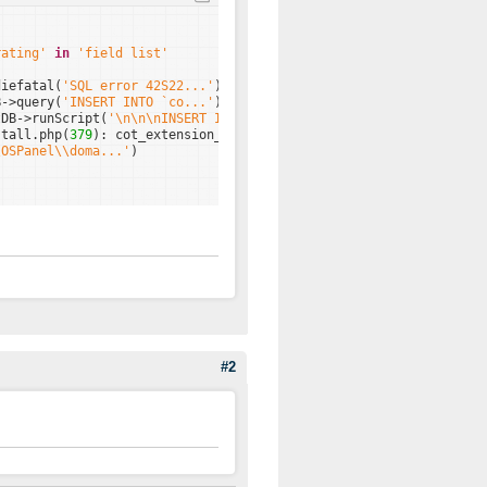
rating'
in
'field list'
diefatal(
'SQL error 42S22...'
)
B->query(
'INSERT INTO `co...'
)
tDB->runScript(
'\n\n\nINSERT INTO ...'
)
stall.php(
379
): cot_extension_install(
'page'
, 
true
)
\OSPanel\\doma...'
)
#2