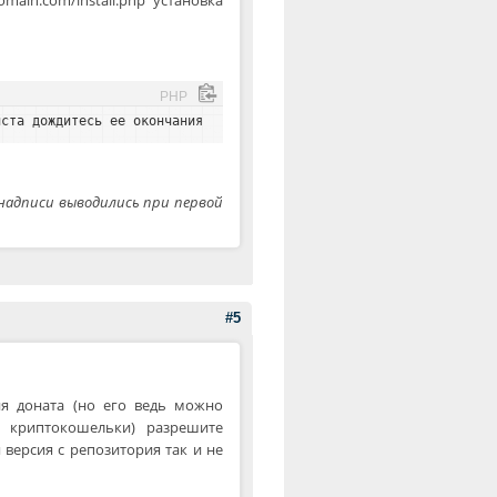
PHP
йста дождитесь ее окончания
и надписи выводились при первой
#5
ия доната (но его ведь можно
 криптокошельки) разрешите
 версия с репозитория так и не