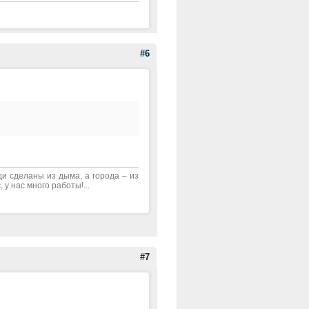
#6
ди сделаны из дыма, а города – из
 у нас много работы!...
#7