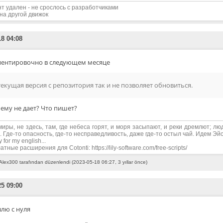
нт удален - не срослось с разработчиками
на другой движок
18 04:08
ентировочно в следующем месяце
текущая версия с репозитория так и не позволяет обновиться.
ему не дает? Что пишет?
миры, не здесь, там, где небеса горят, и моря засыпают, и реки дремлют; лю
. Где-то опасность, где-то несправедливость, даже где-то остыл чай. Идем Эйс,
y for my english...
тные расширения для Cotonti: https://lily-software.com/free-scripts/
Alex300 tarafından düzenlendi (2023-05-18 06:27, 3 yıllar önce)
25 09:00
влю с нуля