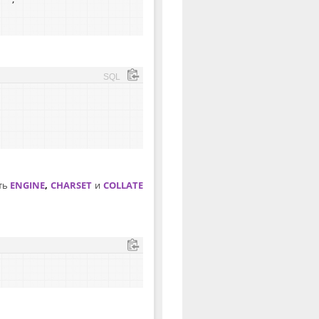
''
,
SQL
ать
ENGINE
,
CHARSET
и
COLLATE