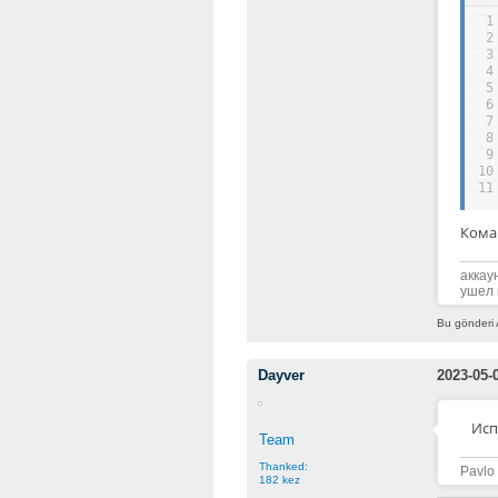
1
2
3
4
5
6
7
8
9
10
11
Кома
аккау
ушел 
Bu gönderi 
Dayver
2023-05-
Исп
Team
Thanked:
Pavlo
182 kez