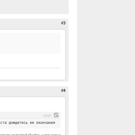
#3
#4
PHP
йста дождитесь ее окончания
ain.com/install.php установка