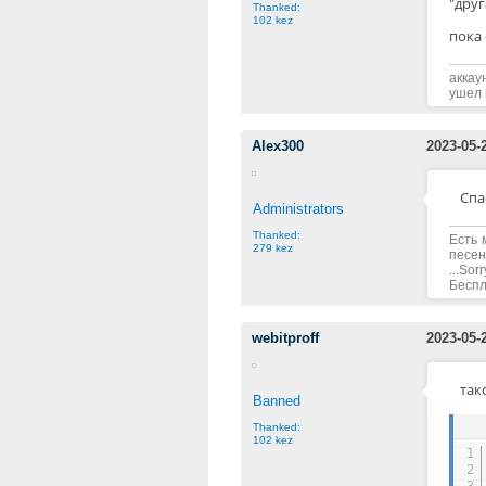
"друг
Thanked:
102 kez
пока 
аккау
ушел 
Alex300
2023-05-
Спа
Administrators
Thanked:
Есть 
279 kez
песен
...Sorr
Беспла
webitproff
2023-05-
так
Banned
Thanked:
102 kez
1
2