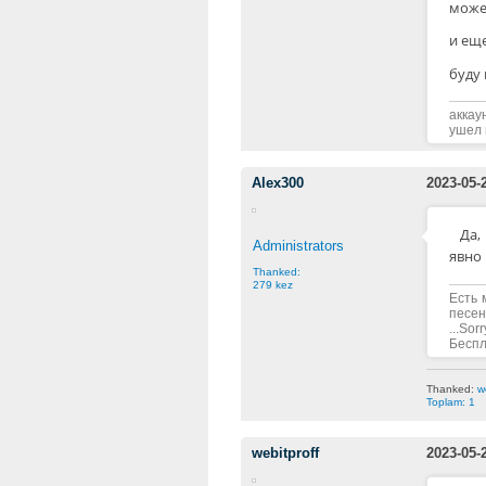
может
и еще
буду 
аккау
ушел 
Alex300
2023-05-
Да,
Administrators
явно 
Thanked:
279 kez
Есть 
песен
...Sorr
Беспла
Thanked:
w
Toplam: 1
webitproff
2023-05-