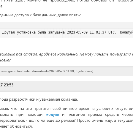
а.
данные доступа к базе данных, далее опять:
Другая установка была запущена 2023-05-09 11:01:37 UTC. Пожалу
Несколько раз ставил, вроде все нормально. Не могу понять почему эт
новке?
prostogorod tarafından düzenlendi (2023-05-09 11:39, 3 yıllar önce)
17 23:53
пода разработчики и уважаемая команда.
ывая, что на это тратится своё личное время в условиях отсутств
изовать при помощи
модуля
и плагинов приема средств через
ересоваться, - долго ли еще до релиза? Просто очень жду. а текущая
оляет обновиться.