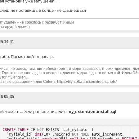
ая установка уже запущена" ...
слеш не поставишь в конце - не сдвинешься
нт удален - не срослось с разработчиками
на другой движок
25 14:41
сибо. Посмотрю/поправлю.
миры, не здесь, там, где небеса горят, и моря засыпают, и реки дремлют; лю
. Где-то опасность, где-то несправедливость, даже где-то остыл чай. Идем Эйс,
y for my english...
тные расширения для Cotonti: https://lily-software.com/free-scripts/
26 05:35
ой момент... если раньше писали в
my_extention.install.sql
CREATE
TABLE
IF 
NOT
EXISTS `cot_mytable` (
`myfield_id` 
int
(10) unsigned 
NOT
NULL
auto_increment,