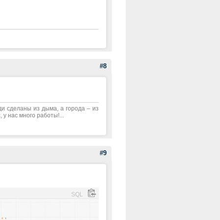
#8
ди сделаны из дыма, а города – из
 у нас много работы!...
#9
SQL