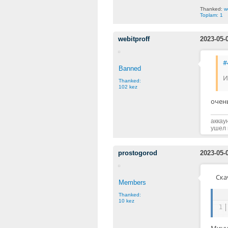
Thanked:
w
Toplam: 1
webitproff
2023-05-
#
Banned
И
Thanked:
102 kez
очен
аккау
ушел 
prostogorod
2023-05-
Ска
Members
Thanked:
10 kez
1
Мину