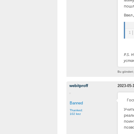
пошл
Ввел 
1
P.S. 
уста
Bu gönderi 
webitproff
2023-05-
Гос
Banned
Учит
Thanked:
102 kez
реал
поинт
позв