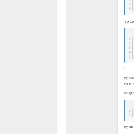
3
4
5
то се
1
2
3
4
5
?
прав
то о
подт
1
2
прош