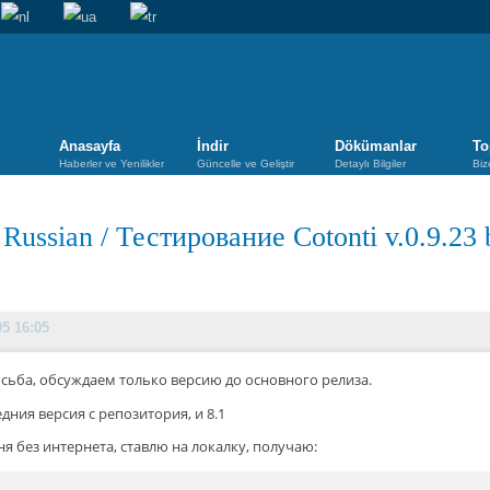
Anasayfa
İndir
Dökümanlar
To
Haberler ve Yenilikler
Güncelle ve Geliştir
Detaylı Bilgiler
Biz
/
Russian
/
Тестирование Cotonti v.0.9.23 
05 16:05
сьба, обсуждаем только версию до основного релиза.
дния версия с репозитория, и 8.1
ня без интернета, ставлю на локалку, получаю: