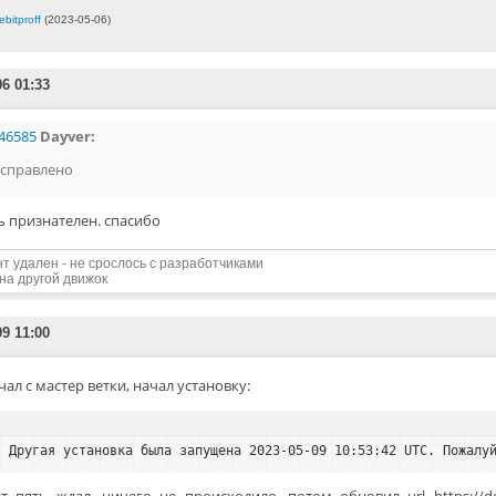
ebitproff
(2023-05-06)
06 01:33
46585
Dayver:
справлено
ь признателен. спасибо
нт удален - не срослось с разработчиками
на другой движок
09 11:00
чал с мастер ветки, начал установку:
Другая установка была запущена 2023-05-09 10:53:42 UTC. Пожалу
т пять ждал, ничего не происходило, потом обновил url https://dom