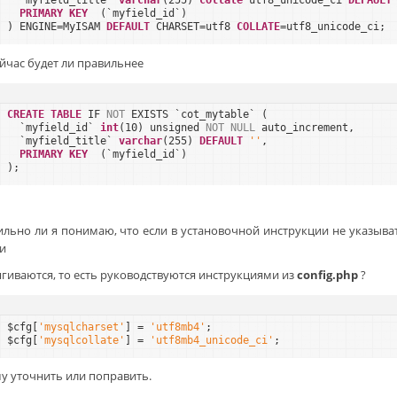
`myfield_title` 
varchar
(255) 
collate
utf8_unicode_ci 
DEFAULT
PRIMARY
KEY
(`myfield_id`)
) ENGINE=MyISAM 
DEFAULT
CHARSET=utf8 
COLLATE
=utf8_unicode_ci;
йчас будет ли правильнее
CREATE
TABLE
IF 
NOT
EXISTS `cot_mytable` (
`myfield_id` 
int
(10) unsigned 
NOT
NULL
auto_increment,
`myfield_title` 
varchar
(255) 
DEFAULT
''
,
PRIMARY
KEY
(`myfield_id`)
);
ильно ли я понимаю, что если в установочной инструкции не указыв
ни
ягиваются, то есть руководствуются инструкциями из
config.php
?
$cfg[
'mysqlcharset'
] = 
'utf8mb4'
;
$cfg[
'mysqlcollate'
] = 
'utf8mb4_unicode_ci'
;
у уточнить или поправить.