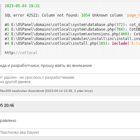
2023
-
05
-
03
19
:
31
SQL error 42S22: Column not found: 
1054
Unknown column 
'page_
#
0
E:\OSPanel\domains\cotlocal\system\database.php(
372
): cot_
#
1
E:\OSPanel\domains\cotlocal\system\database.php(
784
): CotD
#
2
E:\OSPanel\domains\cotlocal\system\extensions.php(
469
): Co
#
3
E:\OSPanel\domains\cotlocal\modules\install\inc\install.in
#
4
E:\OSPanel\domains\cotlocal\install.php(
165
): 
include
(
'E:\
http:
//cotlocal
нда и разработчики, прошу взять во внимание
нт удален - не срослось с разработчиками
на другой движок
Alex300 tarafından düzenlendi (2023-06-14 23:38, 3 yıllar önce)
05 20:46
равлено
 Tkachenko aka Dayver