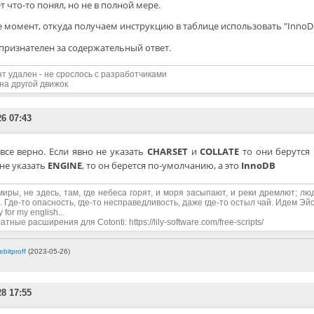
 что-то понял, но не в полной мере.
 момент, откуда получаем инструкцию в таблице использовать "InnoD
признателен за содержательный ответ.
нт удален - не срослось с разработчиками
на другой движок
26 07:43
 все верно. Если явно не указать
CHARSET
и
COLLATE
то они берутся 
не указать
ENGINE
, то он берется по-умолчанию, а это
InnoDB
миры, не здесь, там, где небеса горят, и моря засыпают, и реки дремлют; лю
. Где-то опасность, где-то несправедливость, даже где-то остыл чай. Идем Эйс,
y for my english...
тные расширения для Cotonti: https://lily-software.com/free-scripts/
ebitproff
(2023-05-26)
28 17:55