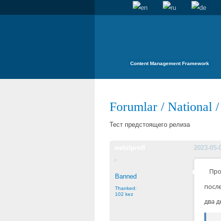
Content Management Framework
Forumlar
/
National
Тест предстоящего релиза
webitproff
2023-05-
Про
Banned
после
Thanked:
102 kez
два д