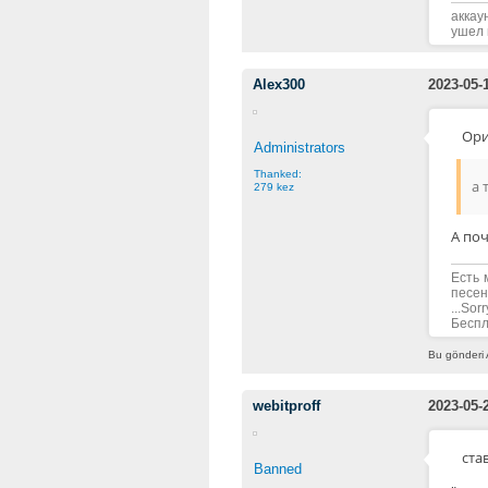
аккау
ушел 
Alex300
2023-05-
Ори
Administrators
Thanked:
а 
279 kez
А поч
Есть 
песен
...Sorr
Беспла
Bu gönderi 
webitproff
2023-05-
ста
Banned