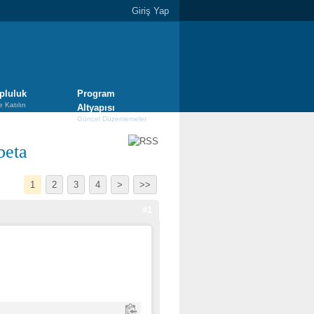
Giriş Yap
pluluk
Program
e Katılın
Altyapısı
Güncel Düzenlemeler
beta
1
2
3
4
>
>>
#1