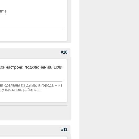
B" ?
#10
из настроек подключения. Если
ди сделаны из дыма, а города – из
 у нас много работы!...
#11