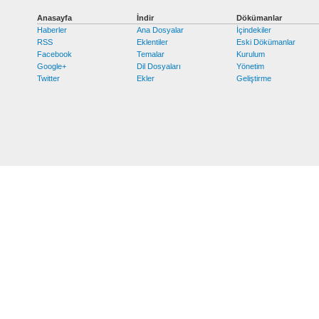
Anasayfa
İndir
Dökümanlar
Haberler
Ana Dosyalar
İçindekiler
RSS
Eklentiler
Eski Dökümanlar
Facebook
Temalar
Kurulum
Google+
Dil Dosyaları
Yönetim
Twitter
Ekler
Geliştirme