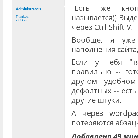
Есть же кноп
Administrators
называется)) Выде
Thanked:
227 kez
через Ctrl-Shift-V.
Вообще, я уже 
наполнения сайта,
Если у тебя "т
правильно -- го
другом удобном
дефолтных -- есть 
другие штуки.
А через wordpa
потеряются абзацы.
Добавлено 49 мин