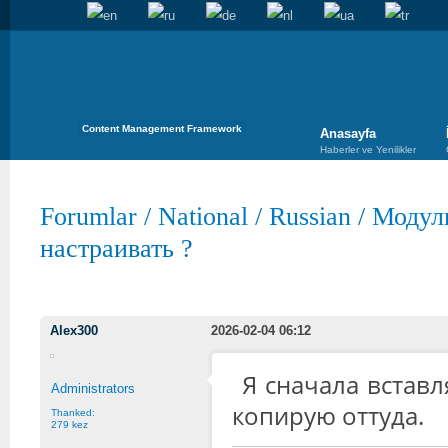
Content Management Framework
Anasayfa
Haberler ve Yenilikler
Forumlar
/
National
/
Russian
/
Модул
настраивать ?
Alex300
2026-02-04 06:12
Я сначала встав
Administrators
копирую оттуда.
Thanked:
279 kez