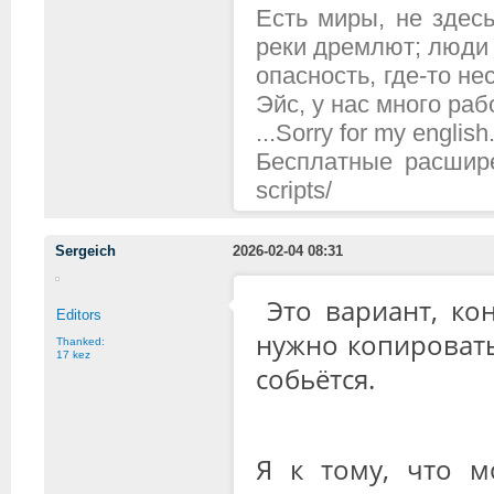
Есть миры, не здесь
реки дремлют; люди 
опасность, где-то н
Эйс, у нас много рабо
...Sorry for my english.
Бесплатные расширени
scripts/
Sergeich
2026-02-04 08:31
Это вариант, ко
Editors
нужно копировать
Thanked:
17 kez
собьётся.
Я к тому, что м