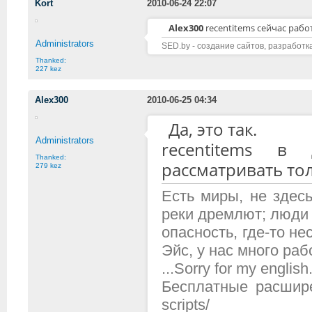
Kort
2010-06-24 22:07
Alex300
recentitems сейчас работ
Administrators
SED.by - создание сайтов, разработк
Thanked:
227 kez
Alex300
2010-06-25 04:34
Да, это так.
Administrators
recentitems в 
Thanked:
рассматривать тол
279 kez
Есть миры, не здесь
реки дремлют; люди 
опасность, где-то н
Эйс, у нас много рабо
...Sorry for my english.
Бесплатные расширени
scripts/