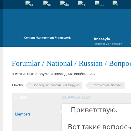
Content Management Framework
Anasayfa
Haberler ve Yenilikler
Forumlar
/
National
/
Russian
/
Вопро
о статистике форума и последних сообщениях
Etiketler:
Последние Сообщения Форума
Статистика Форума
Eugeny
2010-06-24 11:27
Приветствую.
Members
Вот такие вопрос