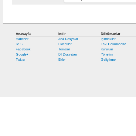
Anasayfa
İndir
Dökümanlar
Haberler
Ana Dosyalar
İçindekiler
RSS
Eklentiler
Eski Dökümanlar
Facebook
Temalar
Kurulum
Google+
Dil Dosyaları
Yönetim
Twitter
Ekler
Geliştirme