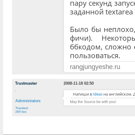
пару секунд запус
заданной textarea 
Было бы неплохо,
фичи). Некото
ббкодом, сложно 
пользоваться.
rangjungyeshe.ru
Trustmaster
2008-11-18 02:50
Напиши в
Ideas
на английском. 
Administrators
May the Source be with you!
Thanked:
265 kez