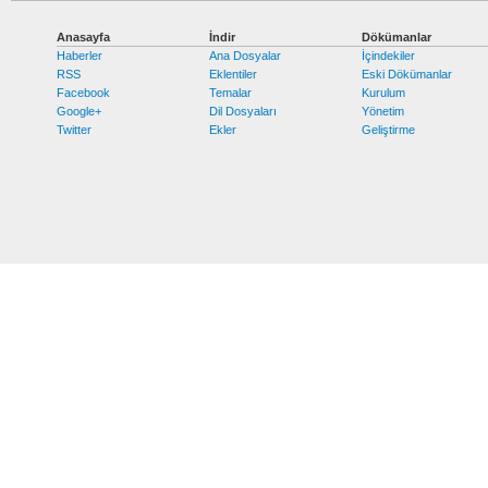
Anasayfa
İndir
Dökümanlar
Haberler
Ana Dosyalar
İçindekiler
RSS
Eklentiler
Eski Dökümanlar
Facebook
Temalar
Kurulum
Google+
Dil Dosyaları
Yönetim
Twitter
Ekler
Geliştirme