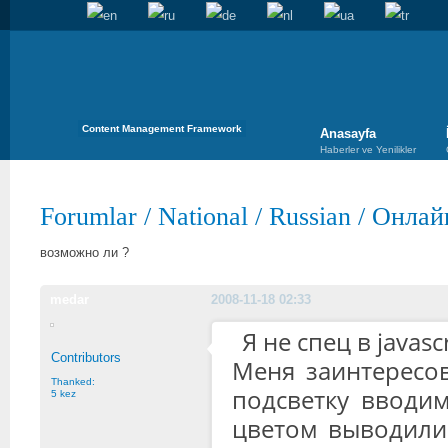
Content Management Framework
Anasayfa
Haberler ve Yenilikler
Forumlar
/
National
/
Russian
/
Онлайн
возможно ли ?
medar
2008-11-18 02:33
Я не спец в javasc
Contributors
Меня заинтересов
Thanked:
подсветку вводим
5 kez
цветом выводилис