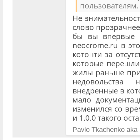
пользователям.
Не внимательность
слово прозрачнее
бы вы впервые 
neocrome.ru в эт
котонти за отсутс
которые перешли 
жилы раньше при 
недовольства 
внедренные в кот
мало документац
изменился со врем
и 1.0.0 такого ост
Pavlo Tkachenko aka