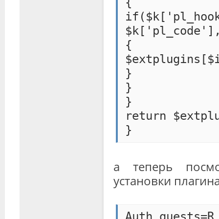
{
if($k['pl_ho
$k['pl_code']
{
$extplugins[$
}
}
}
return $extpl
}
а теперь посм
установки плагин
Auth_guests=R