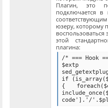
Плагин, это по
подключается в 
соответствующи
юзеру, которому 
воспользоваться э
этой стандарт
плагина:
/* === Hook =
$e
sed_getextplu
if (is_array(
{ foreach
include_once(
code'].'/'.$p