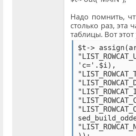
Надо помнить, чт
столько раз, эта 
таблицы. Вот этот у
$t-> assign(a
"LIST_ROWC
'c='.$i),
"LIST_ROWCAT_
"LIST_ROWCAT_
"LIST_ROWCAT_
"LIST_ROWCAT_
"LIST_R
sed_build_odd
"LIST_ROWCAT_
));