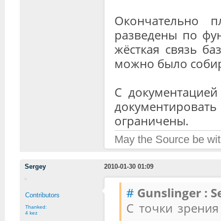
Окончательно 
разведены по фун
жёсткая связь ба
можно было собира
С документацией 
документировать
ограничены.
May the Source be wit
Sergey
2010-01-30 01:09
#
Gunslinger :
S
Contributors
С точки зрения
Thanked:
4 kez