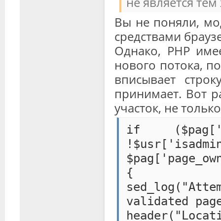
не является те
Вы не поняли, мо
средствами браузе
Однако, PHP име
нового потока, п
вписывает строк
принимает. Вот р
участок, не тольк
if ($pag[
!$usr['is
$pag['page_ow
{
sed_log("Att
validated pag
header("Loca