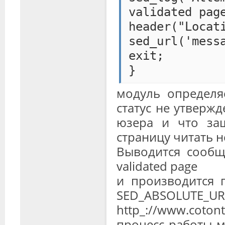
validated pag
header("Loca
sed_url('mess
exit;
}
модуль определя
статус не утвержд
юзера и что заш
страницу читать н
Выводится сообще
validated page
и производится 
SED_ABSOLUT
http_://www.coton
процесс работы м