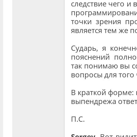
следствие чего и
программирования
точки зрения пр
является тем же 
Сударь, я конеч
пояснений полно
так понимаю вы с
вопросы для того 
В краткой форме:
выпендрежа отве
П.С.
Sergey
, Вот види