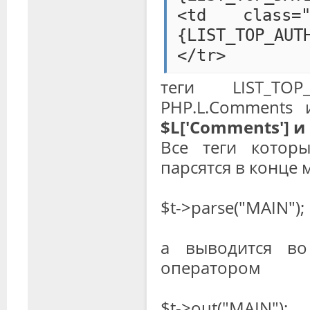
<td class="c
{LIST_TOP_AUT
</tr>
теги LIST_TO
PHP.L.Comments 
$L['Comments'] и $
Все теги котор
парсятся в конце
$t->parse("MAIN");
а выводится во
оператором
$t->out("MAIN");