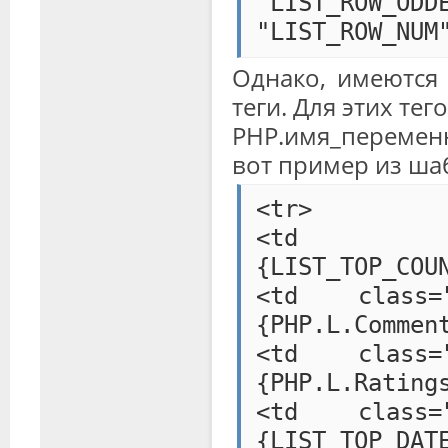
"LIST_ROW_ODD
"LIST_ROW_NUM
Однако, имеются 
теги. Для этих тег
PHP.имя_перемен
вот пример из шабл
<tr>
<td class=
{LIST_TOP_COU
<td class="
{PHP.L.Commen
<td class="
{PHP.L.Rating
<td class="
{LIST_TOP_DAT