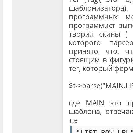
шаблонизатора
программных мо
программист выпо
творил скины ( 
которого парсе
принято, что, ч
стоящим в фигурн
тег, который форм
$t->parse("MAIN.L
где MAIN это п
шаблона, отвеча
т.е