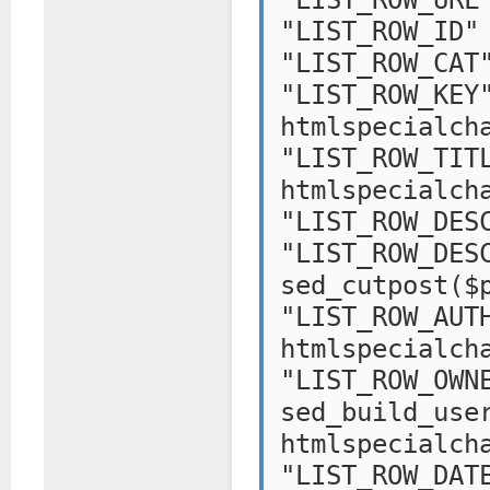
"LIST_ROW_URL
"LIST_ROW_ID"
"LIST_ROW_CAT
"LIST
htmlspecialch
"LIST
htmlspecialch
"LIST_ROW_DES
"LIST_R
sed_cutpost($
"LIST_
htmlspecialch
"LIST
sed_build_use
htmlspecialch
"LIST