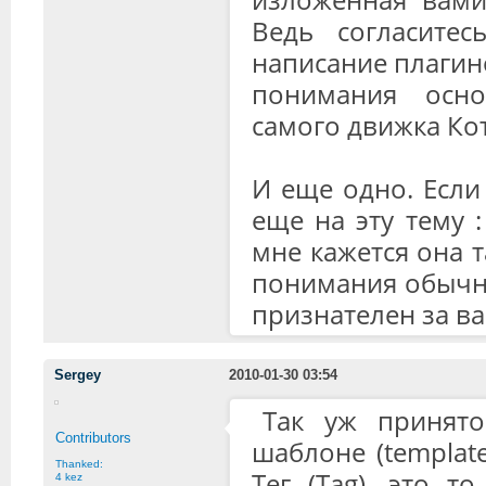
Ведь согласитес
написание плагино
понимания осно
самого движка Ко
И еще одно. Если
еще на эту тему :
мне кажется она 
понимания обычны
признателен за в
Sergey
2010-01-30 03:54
Так уж принято
Contributors
шаблоне (template
Thanked:
Тег (Tag), это т
4 kez