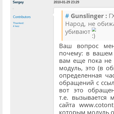
Sergey
2010-01-29 23:29
#
Gunslinger :
ГХ
Contributors
Народ, не обиж
Thanked:
4 kez
убивают
Ваш вопрос мен
почему: в вашем 
вам еще пока не 
модуль, это (в о
определенная час
обращений с ссыл
вот это обращени
т.е. вызывается 
сайта www.cotont
которым модуль о