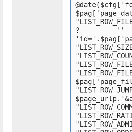
@date($cfg['f
$pag['page_da
"LIST_ROW_FIL
? '' :
'id='.$pag['p
"LIST_ROW_SIZ
"LIST_ROW_COU
"LIST_ROW_FIL
"LIST_
$pag['page_fi
"LIST_ROW_
$page_urlp.'&
"LIST_ROW_COM
"LIST_ROW_RAT
"LIST_ROW_ADM