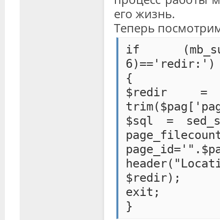
его жизнь.
Теперь посмотрим
if (mb_sub
6)=='redir:')
{
$redir = s
trim($pag['pa
$sql = sed_s
page_fileco
page_id='".$p
header("Loca
$redir);
exit;
}