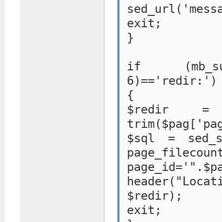
sed_url('mess
exit;
}
if (mb_sub
6)=='redir:')
{
$redir = s
trim($pag['pa
$sql = sed_s
page_fileco
page_id='".$p
header("Loca
$redir);
exit;