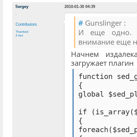
Sergey
2010-01-30 04:39
#
Gunslinger :
Contributors
И еще одно. 
Thanked:
4 kez
внимание еще на
Начнем издалека
загружает плагин
function sed_
{
global $sed_p
if (is_array(
{
foreach($sed_