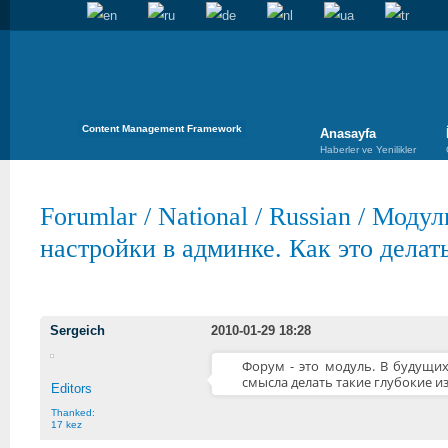
Content Management Framework
Anasayfa
Haberler ve Yenilikler
Forumlar
/
National
/
Russian
/
Модул
настройки в админке. Как это делат
Sergeich
2010-01-29 18:28
Форум - это модуль. В будущих
смысла делать такие глубокие и
Editors
Thanked:
17 kez