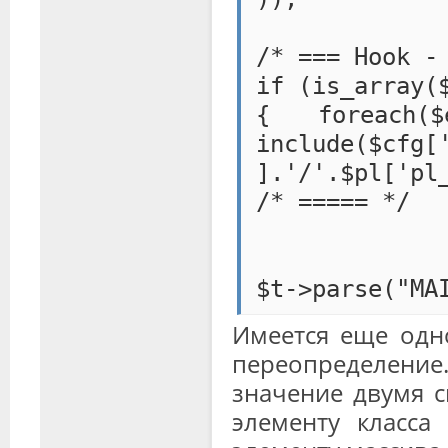
/* === Hook -
if (is_array(
{ foreach
include($cfg[
].'/'.$pl['pl
/* ===== */
$t->parse("MA
Имеется еще одн
переопределение.
значение двумя с
элементу класса 