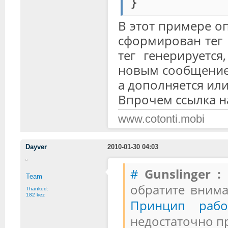
}
В этот примере оп
сформирован тег 
тег генерируется
новым сообщением
а дополняется ил
Впрочем ссылка н
www.cotonti.mobi
Dayver
2010-01-30 04:03
#
Gunslinger :
И
Team
обратите внима
Thanked:
182 kez
Принцип рабо
недостаточно п