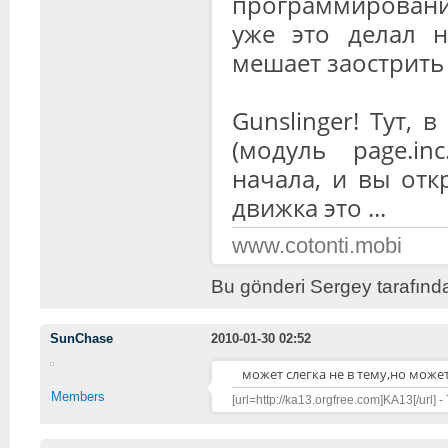
программированию
уже это делал н
мешает заострить
Gunslinger! Тут, 
(модуль page.in
начала, и вы от
движка это ...
www.cotonti.mobi
Bu gönderi Sergey tarafında
SunChase
2010-01-30 02:52
может слегка не в тему,но может
Members
[url=http://ka13.orgfree.com]KA13[/url] -