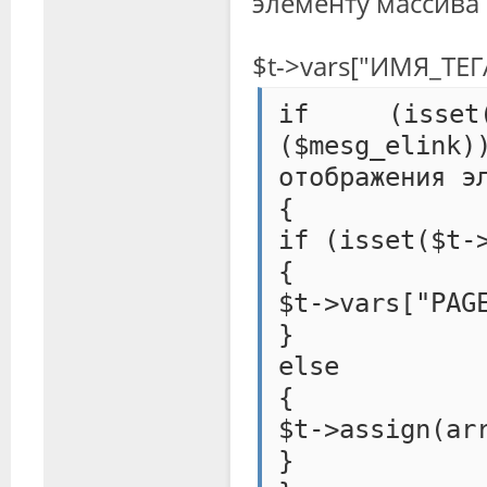
элементу массива 
$t->vars["ИМЯ_ТЕГ
if (isset
($mesg_elin
отображения э
{
if (isset($t-
{
$t->vars["PAG
}
else
{
$t->assign(ar
}