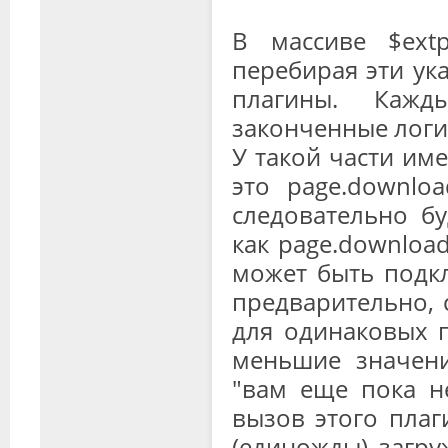
В массиве $ext
перебирая эти ук
плагины. Кажд
законченные логич
У такой части им
это page.downloa
следовательно б
как page.download
может быть подкл
предварительно, 
для одинаковых 
меньшие значени
"вам еще пока не
вызов этого плаг
(единожды) загру