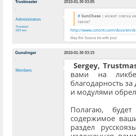
Trustmaster
2010-01-30 03:05
#
SunChase :
может слегка не
Administrators
такое?
Thanked:
http://www.cotonti.com/docs/en/sk
265 kez
May the Source be with you!
Gunslinger
2010-01-30 03:15
Sergey, Trustma
Members
вами на ликб
благодарность за 
и модулями обрел
Полагаю, буде
содержимое ваши
раздел русскояз
изложенная вами