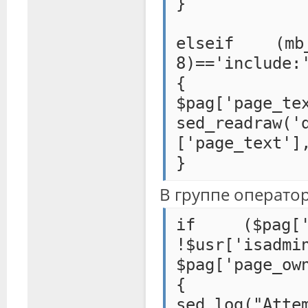
}
elseif (mb_
8)=='include:
{
$pag[
sed_readraw('
['page_text']
}
В группе операто
if ($pag[
!$usr['is
$pag['page_ow
{
sed_log("Att