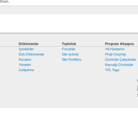
 then.
Dökümanlar
Topluluk
Program Altyapısı
İçindekiler
Forumlar
Yol Haritamız
Eski Dökümanlar
Site activity
Proje Geçmişi
Kurulum
Site Portföyü
Üzerinde Çalışılanlar
Yönetim
Kaynağı Görüntüle
Geliştirme
TPL Tags