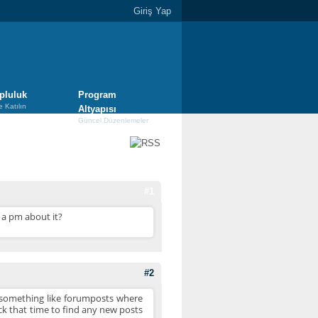
Giriş Yap
pluluk
Program
e Katılın
Altyapısı
Güncel Düzenlemeler
#1
t a pm about it?
#2
ng something like forumposts where
ck that time to find any new posts