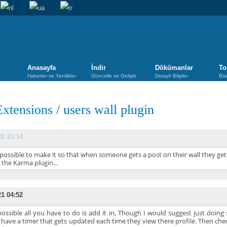
Anasayfa
İndir
Dökümanlar
To
Haberler ve Yenilikler
Güncelle ve Geliştir
Detaylı Bilgiler
Biz
Extensions
/
users wall plugin
20 23:14
t possible to make it so that when someone gets a post on their wall they ge
 the Karma plugin...
21 04:52
 possible all you have to do is add it in, Though I would suggest just doi
 have a timer that gets updated each time they view there profile. Then che