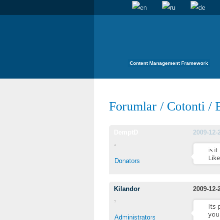
Content Management Framework
Forumlar
/
Cotonti
/
DemptD
2009-12-
is i
Like
Donators
Kilandor
2009-12-
Its
you
Administrators