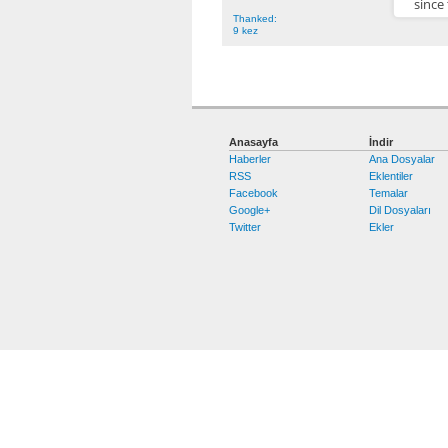
since
Thanked:
9 kez
Anasayfa
İndir
Haberler
Ana Dosyalar
RSS
Eklentiler
Facebook
Temalar
Google+
Dil Dosyaları
Twitter
Ekler