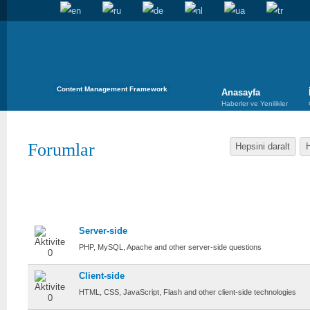
Content Management Framework
Anasayfa
Haberler ve Yenilikler
Forumlar
Hepsini daralt
H
Cotonti
Craftwork
Server-side
PHP, MySQL, Apache and other server-side questions
Client-side
HTML, CSS, JavaScript, Flash and other client-side technologies