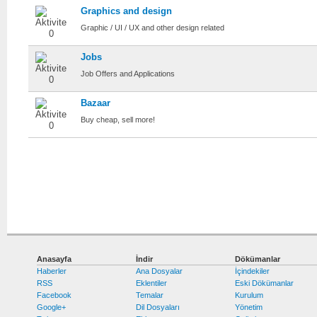
Graphics and design
Graphic / UI / UX and other design related
Jobs
Job Offers and Applications
Bazaar
Buy cheap, sell more!
Unrelated
National
Anasayfa
İndir
Dökümanlar
Haberler
Ana Dosyalar
İçindekiler
RSS
Eklentiler
Eski Dökümanlar
Facebook
Temalar
Kurulum
Google+
Dil Dosyaları
Yönetim