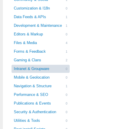
Customization & I18n
0
Data Feeds & APIs
1
Development & Maintenance
1
Editors & Markup
0
Files & Media
4
Forms & Feedback
1
Gaming & Clans
2
Intranet & Groupware
0
Mobile & Geolocation
0
Navigation & Structure
1
Performance & SEO
0
Publications & Events
0
Security & Authentication
0
Utilities & Tools
0