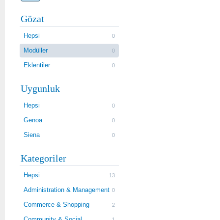
Gözat
Hepsi
0
Modüller
0
Eklentiler
0
Uygunluk
Hepsi
0
Genoa
0
Siena
0
Kategoriler
Hepsi
13
Administration & Management
0
Commerce & Shopping
2
Community & Social
1