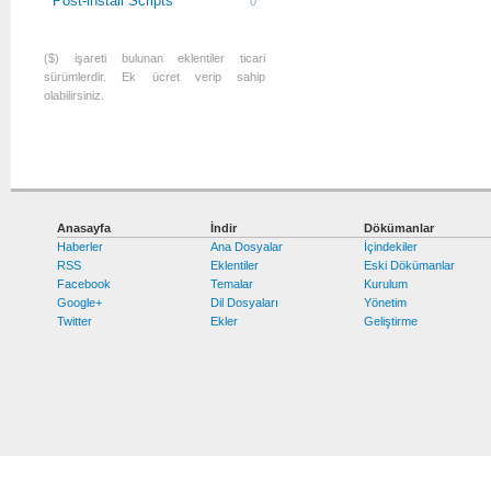
Post-install Scripts
0
($) işareti bulunan eklentiler ticari
sürümlerdir. Ek ücret verip sahip
olabilirsiniz.
Anasayfa
İndir
Dökümanlar
Haberler
Ana Dosyalar
İçindekiler
RSS
Eklentiler
Eski Dökümanlar
Facebook
Temalar
Kurulum
Google+
Dil Dosyaları
Yönetim
Twitter
Ekler
Geliştirme