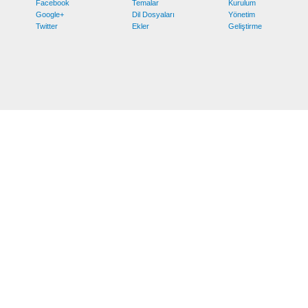
Facebook
Temalar
Kurulum
Google+
Dil Dosyaları
Yönetim
Twitter
Ekler
Geliştirme