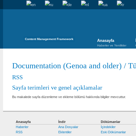
Content Management Framework
Anasayfa
Haberler ve Yenilikler
Documentation (Genoa and older)
/
Tü
RSS
Sayfa terimleri ve genel açıklamalar
Bu makalede sayfa düzenleme ve ekleme bölümü hakkında bilgiler mevcuttur.
Anasayfa
İndir
Dökümanlar
Haberler
Ana Dosyalar
İçindekiler
RSS
Eklentiler
Eski Dökümanlar