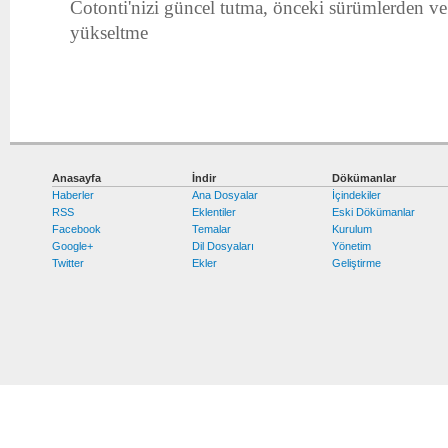
Cotonti'nizi güncel tutma, önceki sürümlerden ve
yükseltme
Anasayfa
İndir
Dökümanlar
Haberler
Ana Dosyalar
İçindekiler
RSS
Eklentiler
Eski Dökümanlar
Facebook
Temalar
Kurulum
Google+
Dil Dosyaları
Yönetim
Twitter
Ekler
Geliştirme