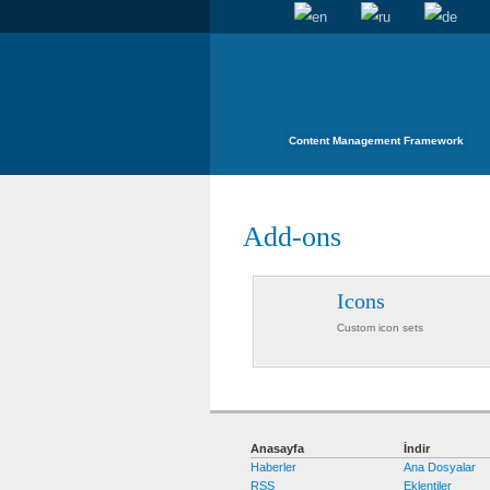
Content Management Framework
Add-ons
Icons
Custom icon sets
Anasayfa
İndir
Haberler
Ana Dosyalar
RSS
Eklentiler