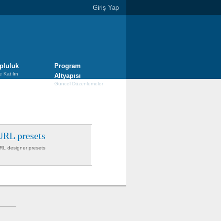
Giriş Yap
pluluk
Program
e Katılın
Altyapısı
Güncel Düzenlemeler
URL presets
RL designer presets