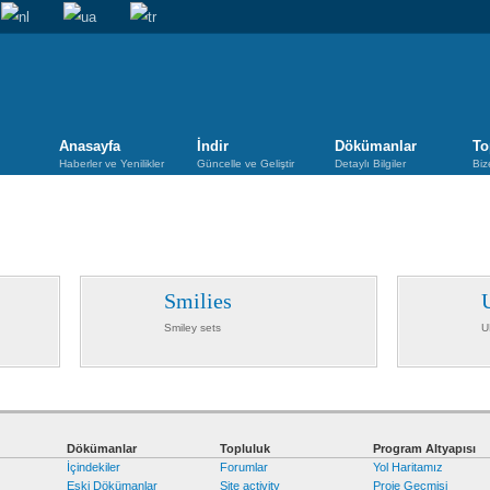
Anasayfa
İndir
Dökümanlar
To
Haberler ve Yenilikler
Güncelle ve Geliştir
Detaylı Bilgiler
Biz
Smilies
Smiley sets
U
Dökümanlar
Topluluk
Program Altyapısı
İçindekiler
Forumlar
Yol Haritamız
Eski Dökümanlar
Site activity
Proje Geçmişi