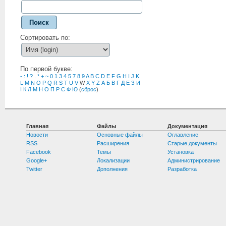
Поиск
Сортировать по:
По первой букве:
-
:
!
?
.
*
+
~
0
1
3
4
5
7
8
9
A
B
C
D
E
F
G
H
I
J
K
L
M
N
O
P
Q
R
S
T
U
V
W
X
Y
Z
А
Б
В
Г
Д
Е
З
И
І
К
Л
М
Н
О
П
Р
С
Ф
Ю
(
сброс
)
Главная
Файлы
Документация
Новости
Основные файлы
Оглавление
RSS
Расширения
Старые документы
Facebook
Темы
Установка
Google+
Локализации
Администрирование
Twitter
Дополнения
Разработка