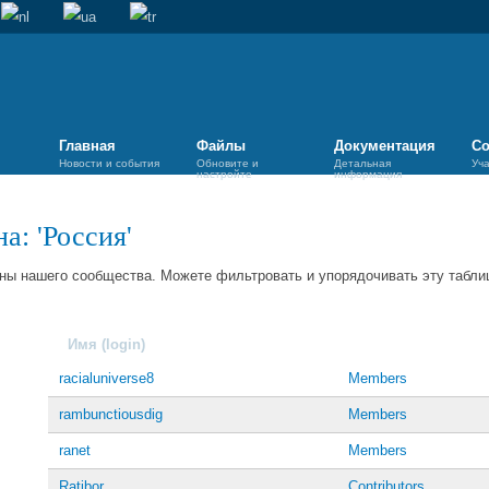
Главная
Файлы
Документация
Со
Новости и события
Обновите и
Детальная
Уч
настройте
информация
а: 'Россия'
ны нашего сообщества. Можете фильтровать и упорядочивать эту таблиц
Имя (login)
racialuniverse8
Members
rambunctiousdig
Members
ranet
Members
Ratibor
Contributors