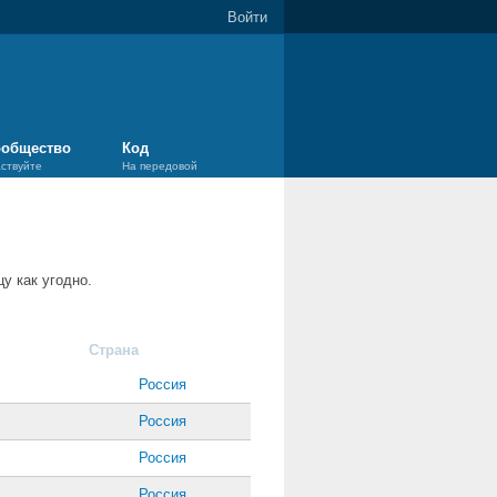
Войти
общество
Код
аствуйте
На передовой
у как угодно.
Страна
Россия
Россия
Россия
Россия