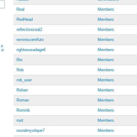
Real
Members
RedHead
Members
reflectivezeal2
Members
reminiscentfuto
Members
K
righteousadage6
Members
З
И
Rio
Members
Rob
Members
rob_user
Members
Rohan
Members
Roman
Members
Romnik
Members
root
Members
roundmystique7
Members