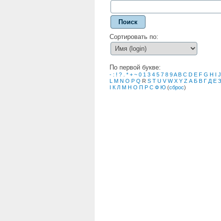
Поиск
Сортировать по:
По первой букве:
-
:
!
?
.
*
+
~
0
1
3
4
5
7
8
9
A
B
C
D
E
F
G
H
I
J
L
M
N
O
P
Q
R
S
T
U
V
W
X
Y
Z
А
Б
В
Г
Д
Е
І
К
Л
М
Н
О
П
Р
С
Ф
Ю
(
сброс
)