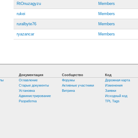
RtOnuzagyzu
Members
rukei
Members
ruralbyte76
Members
ryazancar
Members
Документация
Сообщество
Код
лы
Оглавление
Форумы
Дорожная карта
Старые документы
Активные участники
Изменения
Установка
Витрина
Заявки
Администрирование
Исходный код
Разработка
TPL Tags