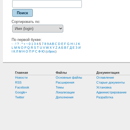
Поиск
Сортировать по:
По первой букве:
-
:
!
?
.
*
+
~
0
1
3
4
5
7
8
9
A
B
C
D
E
F
G
H
I
J
K
L
M
N
O
P
Q
R
S
T
U
V
W
X
Y
Z
А
Б
В
Г
Д
Е
З
И
І
К
Л
М
Н
О
П
Р
С
Ф
Ю
(
сброс
)
Главная
Файлы
Документация
Новости
Основные файлы
Оглавление
RSS
Расширения
Старые документы
Facebook
Темы
Установка
Google+
Локализации
Администрирование
Twitter
Дополнения
Разработка