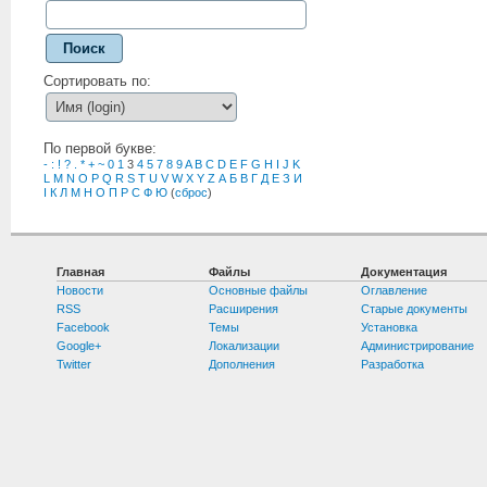
Поиск
Сортировать по:
По первой букве:
-
:
!
?
.
*
+
~
0
1
3
4
5
7
8
9
A
B
C
D
E
F
G
H
I
J
K
L
M
N
O
P
Q
R
S
T
U
V
W
X
Y
Z
А
Б
В
Г
Д
Е
З
И
І
К
Л
М
Н
О
П
Р
С
Ф
Ю
(
сброс
)
Главная
Файлы
Документация
Новости
Основные файлы
Оглавление
RSS
Расширения
Старые документы
Facebook
Темы
Установка
Google+
Локализации
Администрирование
Twitter
Дополнения
Разработка