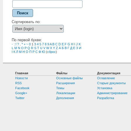
Поиск
Сортировать по:
По первой букве:
-
:
!
?
.
*
+
~
0
1
3
4
5
7
8
9
A
B
C
D
E
F
G
H
I
J
K
L
M
N
O
P
Q
R
S
T
U
V
W
X
Y
Z
А
Б
В
Г
Д
Е
З
И
І
К
Л
М
Н
О
П
Р
С
Ф
Ю
(
сброс
)
Главная
Файлы
Документация
Новости
Основные файлы
Оглавление
RSS
Расширения
Старые документы
Facebook
Темы
Установка
Google+
Локализации
Администрирование
Twitter
Дополнения
Разработка