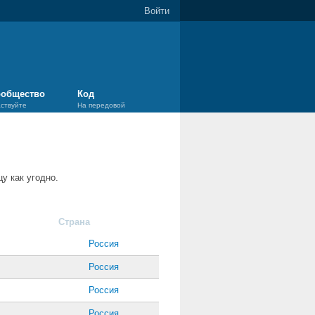
Войти
общество
Код
аствуйте
На передовой
у как угодно.
Страна
Россия
Россия
Россия
Россия