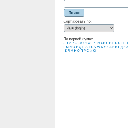
Поиск
Сортировать по:
По первой букве:
-
:
!
?
.
*
+
~
0
1
3
4
5
7
8
9
A
B
C
D
E
F
G
H
I
J
L
M
N
O
P
Q
R
S
T
U
V
W
X
Y
Z
А
Б
В
Г
Д
Е
І
К
Л
М
Н
О
П
Р
С
Ф
Ю