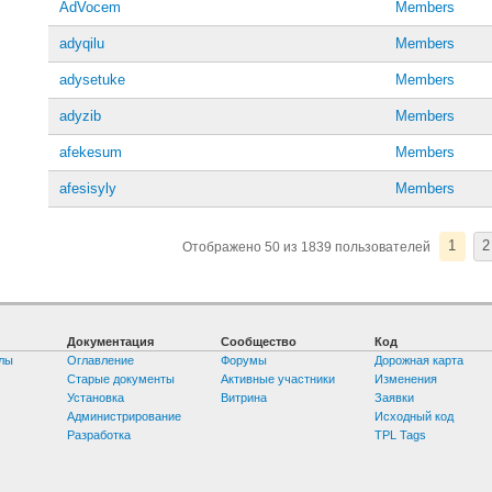
AdVocem
Members
adyqilu
Members
adysetuke
Members
adyzib
Members
afekesum
Members
afesisyly
Members
1
2
Отображено 50 из 1839 пользователей
Документация
Сообщество
Код
лы
Оглавление
Форумы
Дорожная карта
Старые документы
Активные участники
Изменения
Установка
Витрина
Заявки
Администрирование
Исходный код
Разработка
TPL Tags