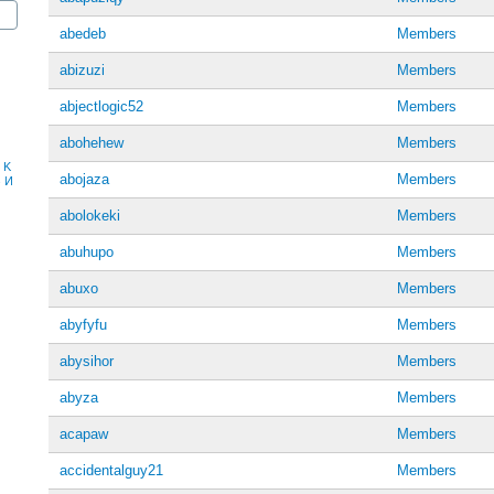
abedeb
Members
abizuzi
Members
abjectlogic52
Members
abohehew
Members
K
abojaza
Members
З
И
abolokeki
Members
abuhupo
Members
abuxo
Members
abyfyfu
Members
abysihor
Members
abyza
Members
acapaw
Members
accidentalguy21
Members