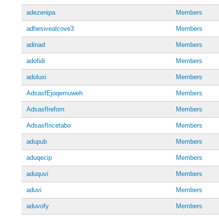
adezenipa
Members
adhesivealcove3
Members
adinad
Members
adofidi
Members
adoluxi
Members
AdsasfEjoqemuweh
Members
AdsasfIrefom
Members
AdsasfIricetabo
Members
adupub
Members
aduqecip
Members
aduquvi
Members
aduvi
Members
aduvofy
Members