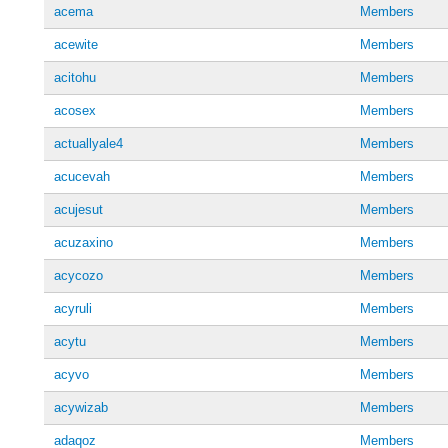
acema
Members
acewite
Members
acitohu
Members
acosex
Members
actuallyale4
Members
acucevah
Members
acujesut
Members
acuzaxino
Members
acycozo
Members
acyruli
Members
acytu
Members
acyvo
Members
acywizab
Members
adaqoz
Members