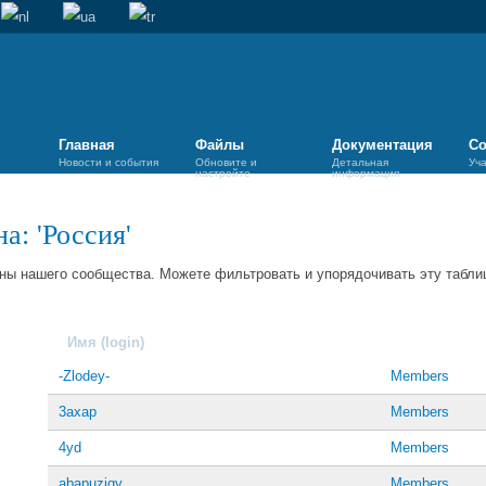
Главная
Файлы
Документация
Со
Новости и события
Обновите и
Детальная
Уч
настройте
информация
а: 'Россия'
ны нашего сообщества. Можете фильтровать и упорядочивать эту таблиц
Имя (login)
-Zlodey-
Members
3axap
Members
4yd
Members
abapuziqy
Members