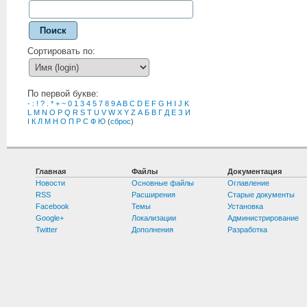
Поиск
Сортировать по:
По первой букве:
-
:
!
?
.
*
+
~
0
1
3
4
5
7
8
9
A
B
C
D
E
F
G
H
I
J
K
L
M
N
O
P
Q
R
S
T
U
V
W
X
Y
Z
А
Б
В
Г
Д
Е
З
И
І
К
Л
М
Н
О
П
Р
С
Ф
Ю
(
сброс
)
Главная
Файлы
Документация
Новости
Основные файлы
Оглавление
RSS
Расширения
Старые документы
Facebook
Темы
Установка
Google+
Локализации
Администрирование
Twitter
Дополнения
Разработка