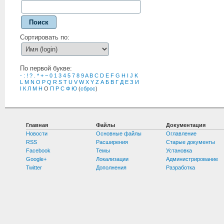
Поиск
Сортировать по:
По первой букве:
-
:
!
?
.
*
+
~
0
1
3
4
5
7
8
9
A
B
C
D
E
F
G
H
I
J
K
L
M
N
O
P
Q
R
S
T
U
V
W
X
Y
Z
А
Б
В
Г
Д
Е
З
И
І
К
Л
М
Н
О
П
Р
С
Ф
Ю
(
сброс
)
Главная
Файлы
Документация
Новости
Основные файлы
Оглавление
RSS
Расширения
Старые документы
Facebook
Темы
Установка
Google+
Локализации
Администрирование
Twitter
Дополнения
Разработка