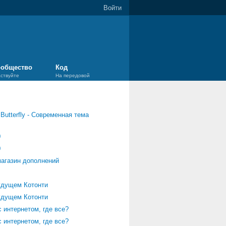
Войти
общество
Код
аствуйте
На передовой
/
Butterfly - Современная тема
0
0
агазин дополнений
будущем Котонти
будущем Котонти
 интернетом, где все?
 интернетом, где все?