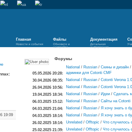
Главная
Файлы
Документация
Со
Новости и события
Обновите и
Детальная
Уч
настройте
информация
Форумы
National
/
Russian
/
Скины и дизайн
админки для Cotonti CMF
05.05.2026 20:28:
ппах:
National
/
Russian
/
Cotonti Verona 1.
30.04.2026 08:35:
National
/
Russian
/
Cotonti Verona 1.
26.04.2026 10:56:
National
/
Russian
/
Идеи
/
Сделать м
19.04.2025 18:34:
National
/
Russian
/
Сайты на Cotonti
06.03.2025 15:12:
National
/
Russian
/
Я хочу знать о 
04.03.2025 21:04:
26 19:09
National
/
Russian
/
Я хочу знать о 
04.03.2025 18:14:
Unrelated
/
Offtopic
/
Что случилось с
26.02.2025 18:14:
Unrelated
/
Offtopic
/
Что случилось с
25.02.2025 21:39: