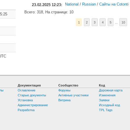
National
/
Russian
/
Сайты на Cotonti
23.02.2025 12:23:
Всего: 318, На странице: 10
5:25
...
1
2
3
4
5
10
UTC
Документация
Сообщество
Код
лы
Оглавление
Форумы
Дорожная карта
Старые документы
Активные участники
Изменения
Установка
Витрина
Заявки
Администрирование
Исходный код
Разработка
TPL Tags