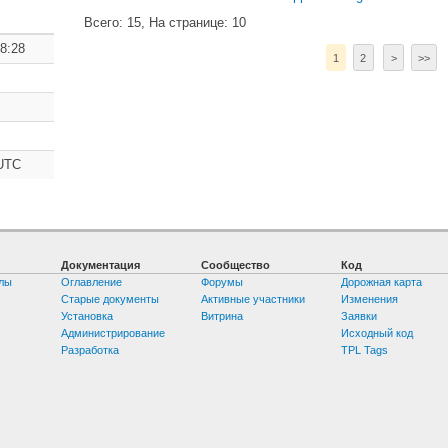
Всего: 15, На странице: 10
8:28
1
2
>
>>
UTC
Документация
Сообщество
Код
лы
Оглавление
Форумы
Дорожная карта
Старые документы
Активные участники
Изменения
Установка
Витрина
Заявки
Администрирование
Исходный код
Разработка
TPL Tags