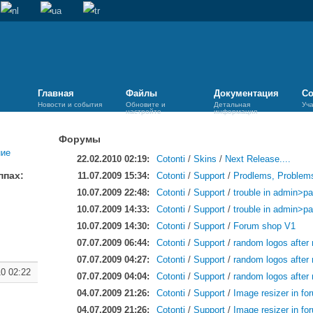
Главная
Файлы
Документация
Со
Новости и события
Обновите и
Детальная
Уч
настройте
информация
Форумы
22.02.2010 02:19:
Cotonti
/
Skins
/
Next Release....
ппах:
11.07.2009 15:34:
Cotonti
/
Support
/
Prodlems, Problems
10.07.2009 22:48:
Cotonti
/
Support
/
trouble in admin>pa
10.07.2009 14:33:
Cotonti
/
Support
/
trouble in admin>pa
10.07.2009 14:30:
Cotonti
/
Support
/
Forum shop V1
07.07.2009 06:44:
Cotonti
/
Support
/
random logos after 
07.07.2009 04:27:
Cotonti
/
Support
/
random logos after 
10 02:22
07.07.2009 04:04:
Cotonti
/
Support
/
random logos after 
04.07.2009 21:26:
Cotonti
/
Support
/
Image resizer in fo
04.07.2009 21:26:
Cotonti
/
Support
/
Image resizer in fo