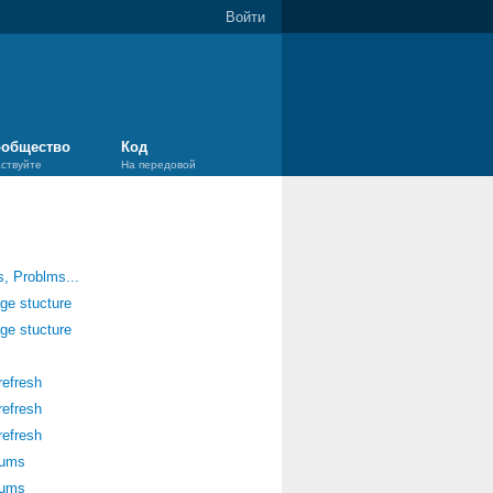
Войти
общество
Код
аствуйте
На передовой
, Problms...
ge stucture
ge stucture
refresh
refresh
refresh
rums
rums