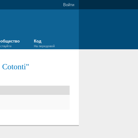
Войти
общество
Код
аствуйте
На передовой
 Cotonti
"