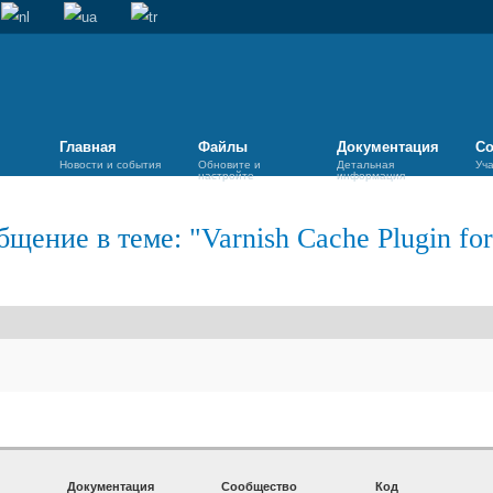
Главная
Файлы
Документация
Со
Новости и события
Обновите и
Детальная
Уч
настройте
информация
бщение в теме: "
Varnish Cache Plugin for
Документация
Сообщество
Код